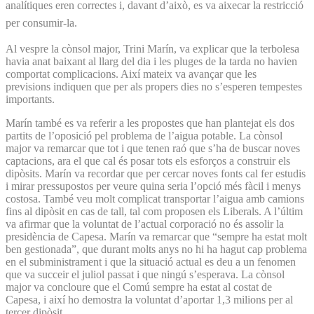
analítiques eren correctes i, davant d’això, es va aixecar la restricció
per consumir-la.
Al vespre la cònsol major, Trini Marín, va explicar que la terbolesa
havia anat baixant al llarg del dia i les pluges de la tarda no havien
comportat complicacions. Així mateix va avançar que les
previsions indiquen que per als propers dies no s’esperen tempestes
importants.
Marín també es va referir a les propostes que han plantejat els dos
partits de l’oposició pel problema de l’aigua potable. La cònsol
major va remarcar que tot i que tenen raó que s’ha de buscar noves
captacions, ara el que cal és posar tots els esforços a construir els
dipòsits. Marín va recordar que per cercar noves fonts cal fer estudis
i mirar pressupostos per veure quina seria l’opció més fàcil i menys
costosa. També veu molt complicat transportar l’aigua amb camions
fins al dipòsit en cas de tall, tal com proposen els Liberals. A l’últim
va afirmar que la voluntat de l’actual corporació no és assolir la
presidència de Capesa. Marín va remarcar que “sempre ha estat molt
ben gestionada”, que durant molts anys no hi ha hagut cap problema
en el subministrament i que la situació actual es deu a un fenomen
que va succeir el juliol passat i que ningú s’esperava. La cònsol
major va concloure que el Comú sempre ha estat al costat de
Capesa, i així ho demostra la voluntat d’aportar 1,3 milions per al
tercer dipòsit.