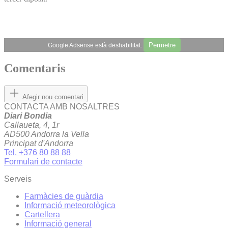
Permetre
Google Adsense està deshabilitat.
Comentaris
Afegir nou comentari
CONTACTA AMB NOSALTRES
Diari Bondia
Callaueta, 4, 1r
AD500 Andorra la Vella
Principat d'Andorra
Tel. +376 80 88 88
Formulari de contacte
Serveis
Farmàcies de guàrdia
Informació meteorològica
Cartellera
Informació general