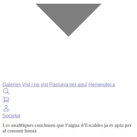
Galeries
Vist i no vist
Passava per aquí
Hemeroteca
Societat
Les analítiques conclouen que l’aigua d’Escaldes ja és apta per
al consum humà