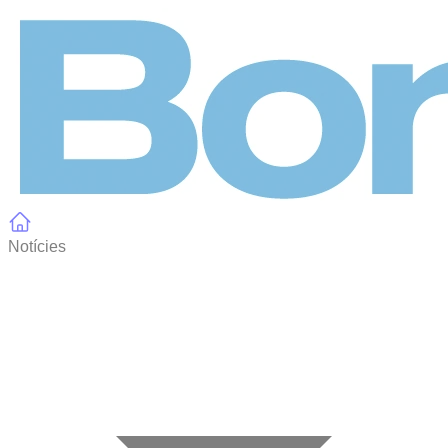
Panell de gestió de galetes
Notícies