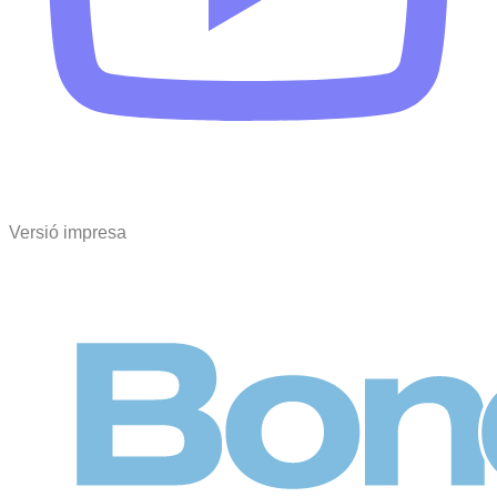
Versió impresa