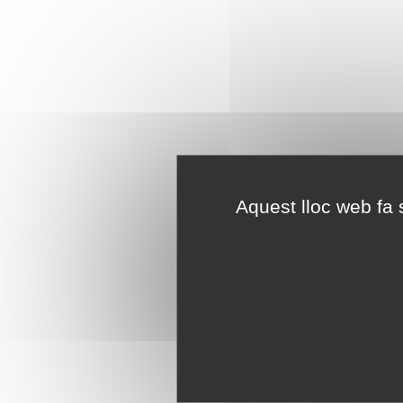
Aquest lloc web fa s