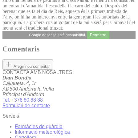
amb una trentena de padrins a la Casa Pairal. El menú ha consistit en
un entrant d’amanida, l’escudella i la carn del caldo. Després del
berenar que es fa el dia de Reis, aquesta és la primera trobada de
l’any, on hi ha un intercanvi entre la gent gran i les autoritats de la
parròquia. La propera cita al voltant de la taula serà per Carnaval i el
menú serà el tradicional trinxat.
Permetre
Google Adsense està deshabilitat.
Comentaris
Afegir nou comentari
CONTACTA AMB NOSALTRES
Diari Bondia
Callaueta, 4, 1r
AD500 Andorra la Vella
Principat d'Andorra
Tel. +376 80 88 88
Formulari de contacte
Serveis
Farmàcies de guàrdia
Informació meteorològica
Cartellera