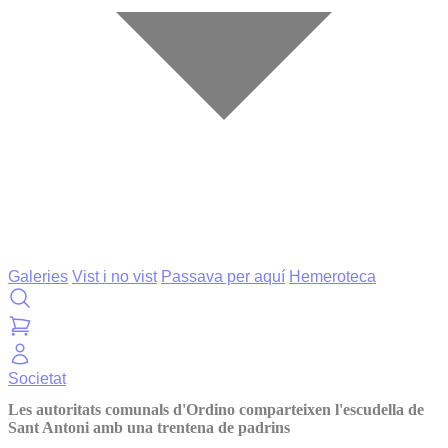
Galeries
Vist i no vist
Passava per aquí
Hemeroteca
Societat
Les autoritats comunals d'Ordino comparteixen l'escudella de
Sant Antoni amb una trentena de padrins