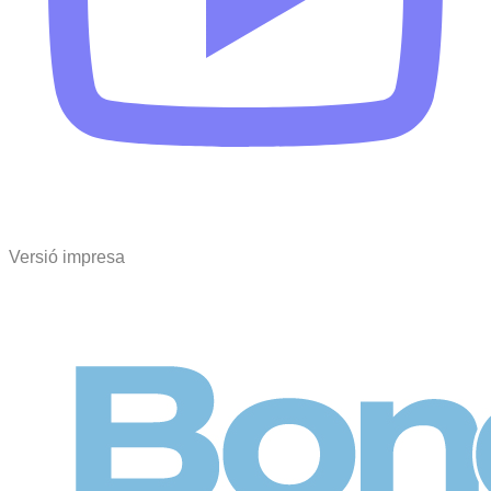
Versió impresa