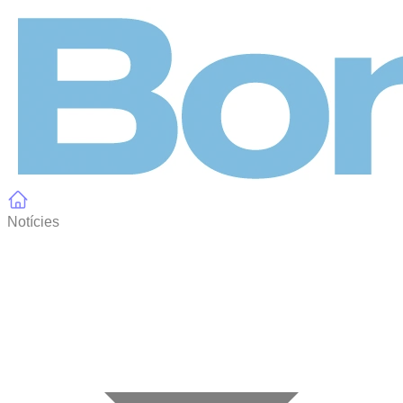
Panell de gestió de galetes
Notícies