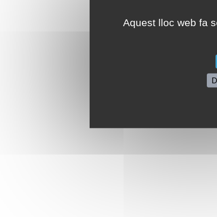
Aquest lloc web fa se
D