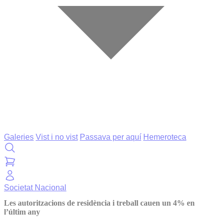
Galeries
Vist i no vist
Passava per aquí
Hemeroteca
Societat
Nacional
Les autoritzacions de residència i treball cauen un 4% en
l’últim any