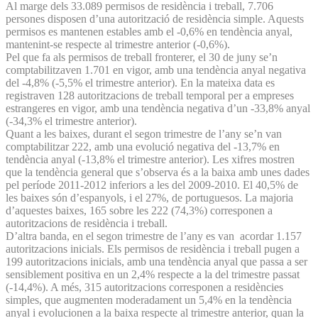
Al marge dels 33.089 permisos de residència i treball, 7.706
persones disposen d’una autorització de residència simple. Aquests
permisos es mantenen estables amb el -0,6% en tendència anyal,
mantenint-se respecte al trimestre anterior (-0,6%).
Pel que fa als permisos de treball fronterer, el 30 de juny se’n
comptabilitzaven 1.701 en vigor, amb una tendència anyal negativa
del -4,8% (-5,5% el trimestre anterior). En la mateixa data es
registraven 128 autoritzacions de treball temporal per a empreses
estrangeres en vigor, amb una tendència negativa d’un -33,8% anyal
(-34,3% el trimestre anterior).
Quant a les baixes, durant el segon trimestre de l’any se’n van
comptabilitzar 222, amb una evolució negativa del -13,7% en
tendència anyal (-13,8% el trimestre anterior). Les xifres mostren
que la tendència general que s’observa és a la baixa amb unes dades
pel període 2011-2012 inferiors a les del 2009-2010. El 40,5% de
les baixes són d’espanyols, i el 27%, de portuguesos. La majoria
d’aquestes baixes, 165 sobre les 222 (74,3%) corresponen a
autoritzacions de residència i treball.
D’altra banda, en el segon trimestre de l’any es van acordar 1.157
autoritzacions inicials. Els permisos de residència i treball pugen a
199 autoritzacions inicials, amb una tendència anyal que passa a ser
sensiblement positiva en un 2,4% respecte a la del trimestre passat
(-14,4%). A més, 315 autoritzacions corresponen a residències
simples, que augmenten moderadament un 5,4% en la tendència
anyal i evolucionen a la baixa respecte al trimestre anterior, quan la