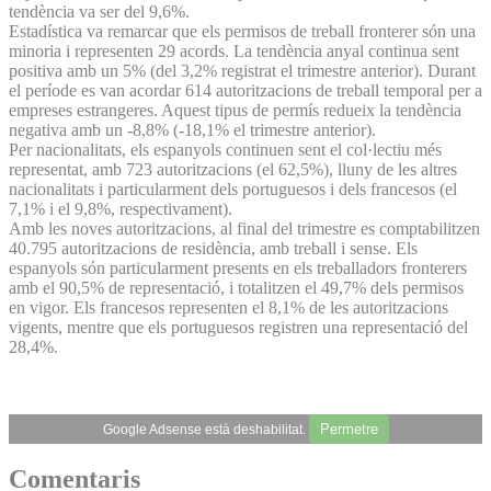
tendència va ser del 9,6%.
Estadística va remarcar que els permisos de treball fronterer són una
minoria i representen 29 acords. La tendència anyal continua sent
positiva amb un 5% (del 3,2% registrat el trimestre anterior). Durant
el període es van acordar 614 autoritzacions de treball temporal per a
empreses estrangeres. Aquest tipus de permís redueix la tendència
negativa amb un -8,8% (-18,1% el trimestre anterior).
Per nacionalitats, els espanyols continuen sent el col·lectiu més
representat, amb 723 autoritzacions (el 62,5%), lluny de les altres
nacionalitats i particularment dels portuguesos i dels francesos (el
7,1% i el 9,8%, respectivament).
Amb les noves autoritzacions, al final del trimestre es comptabilitzen
40.795 autoritzacions de residència, amb treball i sense. Els
espanyols són particularment presents en els treballadors fronterers
amb el 90,5% de representació, i totalitzen el 49,7% dels permisos
en vigor. Els francesos representen el 8,1% de les autoritzacions
vigents, mentre que els portuguesos registren una representació del
28,4%.
Permetre
Google Adsense està deshabilitat.
Comentaris