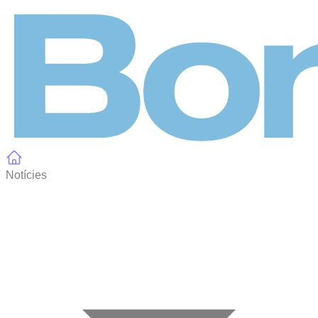
Panell de gestió de galetes
Notícies