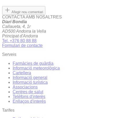
Afegir nou comentari
CONTACTA AMB NOSALTRES
Diari Bondia
Callaueta, 4, 1r
AD500 Andorra la Vella
Principat d'Andorra
Tel. +376 80 88 88
Formulari de contacte
Serveis
Farmàcies de guàrdia
Informació meteorològica
Cartellera
Informació general
Informació turística
Associacions
Centres de salut
Telèfons d'interès
Enllaços d'interés
Tarifes