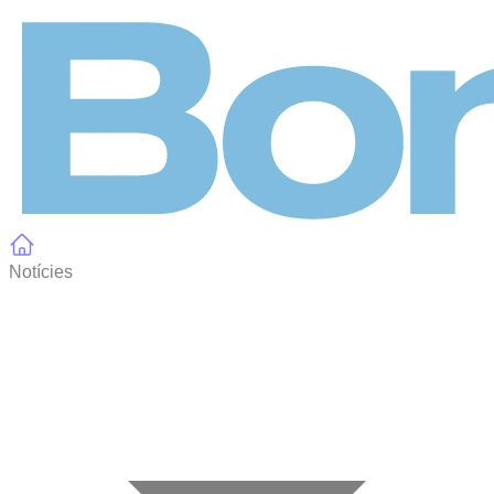
Panell de gestió de galetes
Notícies