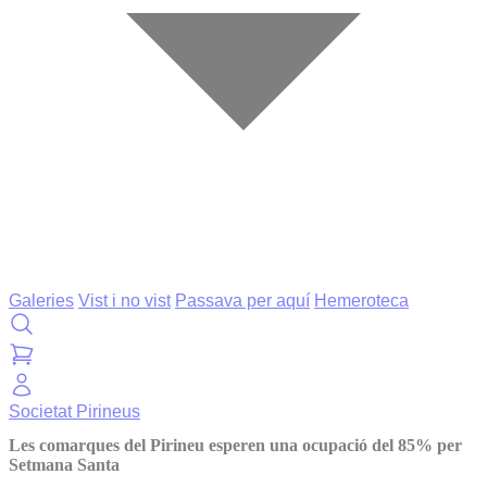
Galeries
Vist i no vist
Passava per aquí
Hemeroteca
Societat
Pirineus
Les comarques del Pirineu esperen una ocupació del 85% per
Setmana Santa