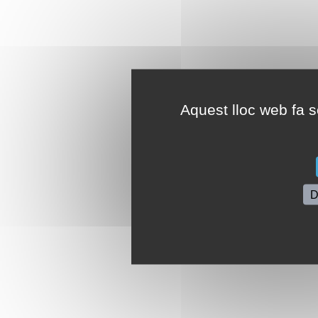
Aquest lloc web fa se
D