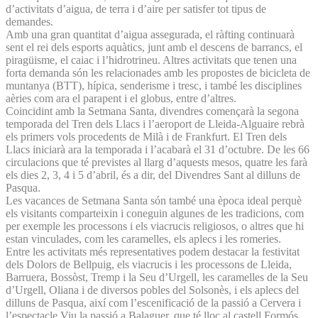
d’activitats d’aigua, de terra i d’aire per satisfer tot tipus de
demandes.
Amb una gran quantitat d’aigua assegurada, el ràfting continuarà
sent el rei dels esports aquàtics, junt amb el descens de barrancs, el
piragüisme, el caiac i l’hidrotrineu. Altres activitats que tenen una
forta demanda són les relacionades amb les propostes de bicicleta de
muntanya (BTT), hípica, senderisme i tresc, i també les disciplines
aèries com ara el parapent i el globus, entre d’altres.
Coincidint amb la Setmana Santa, divendres començarà la segona
temporada del Tren dels Llacs i l’aeroport de Lleida-Alguaire rebrà
els primers vols procedents de Milà i de Frankfurt. El Tren dels
Llacs iniciarà ara la temporada i l’acabarà el 31 d’octubre. De les 66
circulacions que té previstes al llarg d’aquests mesos, quatre les farà
els dies 2, 3, 4 i 5 d’abril, és a dir, del Divendres Sant al dilluns de
Pasqua.
Les vacances de Setmana Santa són també una època ideal perquè
els visitants comparteixin i coneguin algunes de les tradicions, com
per exemple les processons i els viacrucis religiosos, o altres que hi
estan vinculades, com les caramelles, els aplecs i les romeries.
Entre les activitats més representatives podem destacar la festivitat
dels Dolors de Bellpuig, els viacrucis i les processons de Lleida,
Barruera, Bossòst, Tremp i la Seu d’Urgell, les caramelles de la Seu
d’Urgell, Oliana i de diversos pobles del Solsonès, i els aplecs del
dilluns de Pasqua, així com l’escenificació de la passió a Cervera i
l’espectacle Viu la passió a Balaguer, que té lloc al castell Formós.