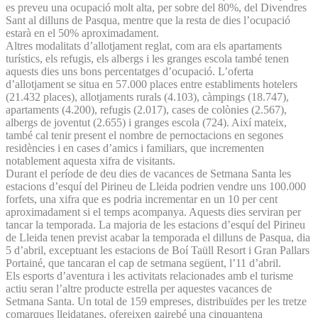
es preveu una ocupació molt alta, per sobre del 80%, del Divendres
Sant al dilluns de Pasqua, mentre que la resta de dies l’ocupació
estarà en el 50% aproximadament.
Altres modalitats d’allotjament reglat, com ara els apartaments
turístics, els refugis, els albergs i les granges escola també tenen
aquests dies uns bons percentatges d’ocupació. L’oferta
d’allotjament se situa en 57.000 places entre establiments hotelers
(21.432 places), allotjaments rurals (4.103), càmpings (18.747),
apartaments (4.200), refugis (2.017), cases de colònies (2.567),
albergs de joventut (2.655) i granges escola (724). Així mateix,
també cal tenir present el nombre de pernoctacions en segones
residències i en cases d’amics i familiars, que incrementen
notablement aquesta xifra de visitants.
Durant el període de deu dies de vacances de Setmana Santa les
estacions d’esquí del Pirineu de Lleida podrien vendre uns 100.000
forfets, una xifra que es podria incrementar en un 10 per cent
aproximadament si el temps acompanya. Aquests dies serviran per
tancar la temporada. La majoria de les estacions d’esquí del Pirineu
de Lleida tenen previst acabar la temporada el dilluns de Pasqua, dia
5 d’abril, exceptuant les estacions de Boí Taüll Resort i Gran Pallars
Portainé, que tancaran el cap de setmana següent, l’11 d’abril.
Els esports d’aventura i les activitats relacionades amb el turisme
actiu seran l’altre producte estrella per aquestes vacances de
Setmana Santa. Un total de 159 empreses, distribuïdes per les tretze
comarques lleidatanes, ofereixen gairebé una cinquantena