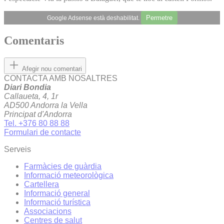
Permetre
Google Adsense està deshabilitat.
Comentaris
Afegir nou comentari
CONTACTA AMB NOSALTRES
Diari Bondia
Callaueta, 4, 1r
AD500 Andorra la Vella
Principat d'Andorra
Tel. +376 80 88 88
Formulari de contacte
Serveis
Farmàcies de guàrdia
Informació meteorològica
Cartellera
Informació general
Informació turística
Associacions
Centres de salut