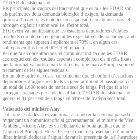
l’EDAR del sistema sud.
Els principals indicadors del tractament que es fa a les EDAR són
els paràmetres de la demanda biològica d’oxigen, la demanda
química d’oxigen, les matèries en suspensió i, en alguns casos, el
nitrogen orgànic i amoniacal i el fòsfor total.
El Govern va manifestar que les estacions depuradores d’aigües
residuals compleixen en general les expectatives de tractament, amb
rendiments que superen àmpliament el 70% i, en algun cas,
sobrepassen fins i tot el 90% d’eliminació.
Pel que fa a concentracions, el comunicat indica que les EDAR
aconsegueixen els resultats esperats i compleixen els nivells fixats
per la normativa andorrana i la directiva que marca Europa sobre el
tractament de les aigües residuals.
En un altre ordre de coses, cal comentar que el conjunt d’estacions
depuradores d’aigües residuals va generar durant el passat exercici
un total de 1.600 tones de matèria seca de fangs. Pel que fa a les
càrregues tractades per cada instal·lació, l’EDAR del sistema sud
genera el 81 per cent dels fangs en termes de matèria seca total.
Valoració del ministre Alay
Tot i que les dades ja es van donar a conèixer la setmana passada
mitjançant un comunicat oficial governamental, el ministre de Medi
Ambient, Vicenç Alay, es va felicitar de la bona qualitat que té
l’aigua del Principat. Ho va fer en el marc de presentació d’un nou
llibre infantil dedicat a l’aigua i davant la presència de la il·lustradora