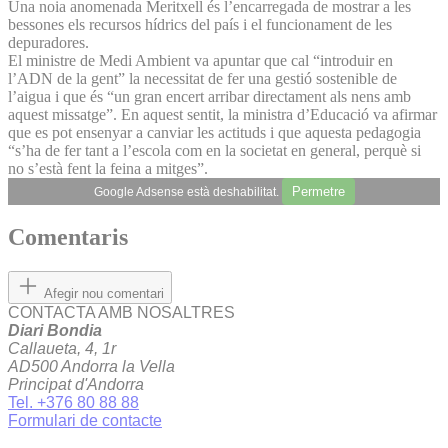
Una noia anomenada Meritxell és l’encarregada de mostrar a les
bessones els recursos hídrics del país i el funcionament de les
depuradores.
El ministre de Medi Ambient va apuntar que cal “introduir en
l’ADN de la gent” la necessitat de fer una gestió sostenible de
l’aigua i que és “un gran encert arribar directament als nens amb
aquest missatge”. En aquest sentit, la ministra d’Educació va afirmar
que es pot ensenyar a canviar les actituds i que aquesta pedagogia
“s’ha de fer tant a l’escola com en la societat en general, perquè si
no s’està fent la feina a mitges”.
Permetre
Google Adsense està deshabilitat.
Comentaris
Afegir nou comentari
CONTACTA AMB NOSALTRES
Diari Bondia
Callaueta, 4, 1r
AD500 Andorra la Vella
Principat d'Andorra
Tel. +376 80 88 88
Formulari de contacte