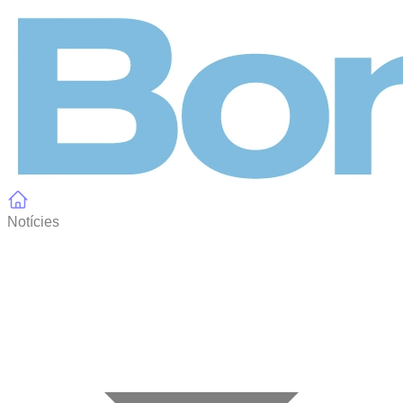
Panell de gestió de galetes
Notícies