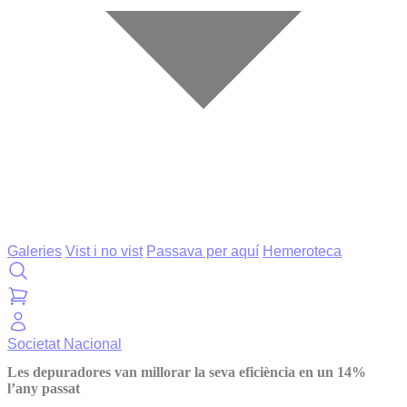
Galeries
Vist i no vist
Passava per aquí
Hemeroteca
Societat
Nacional
Les depuradores van millorar la seva eficiència en un 14%
l’any passat