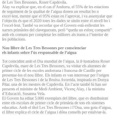
de Les Tres Bessones, Roser Capdevila.
Alay va explicar que, en el cas d’Andorra, el 55% de les estacions
de seguiment de la qualitat de l’aigua donen un resultat bo o
excel·lent, mentre que el 95% estan en l’aprovat, i va assenyalar que
l’objectiu és que el 2020 totes les dades se situïn entre el nivell bo i
l’excel·lent. També va recordar que el Govern està enllestint les
xarxes primàries del clavegueram, però “queda un esforç compartit”
amb els comuns per completar les millores als trams a l’interior de
les poblacions.
Nou llibre de Les Tres Bessones per conscienciar
els infants sobre l’ús responsable de l’aigua
Tot coincidint amb el Dia mundial de l’aigua, la il·lustradora Roser
Capdevila, mare de Les Tres Bessones, va visitar els alumnes de
primer cicle de les escoles andorrana i francesa de Canillo per
presentar-los el nou llibre. Els infants es van interessar per l’origen
de Les Tres Bessones i de la Bruixa Avorrida, inspirada en Donya
Pilar, una de les mestres de Capdevila. En l’acte també hi han ser
presents el ministre de Medi Ambient, Vicenç Alay, i la ministra
d’Educació, Susanna Vela.
El Govern ha editat 5.000 exemplars del llibre, que es distribuiran
entre els escolars de primer cicle de primària de tots els sistemes
educatius. Amb el títol Les Tres Bessones i l’Ona, una gota d’aigua,
el llibre explica el cicle de l’aigua i dóna consells per estalviar-la.