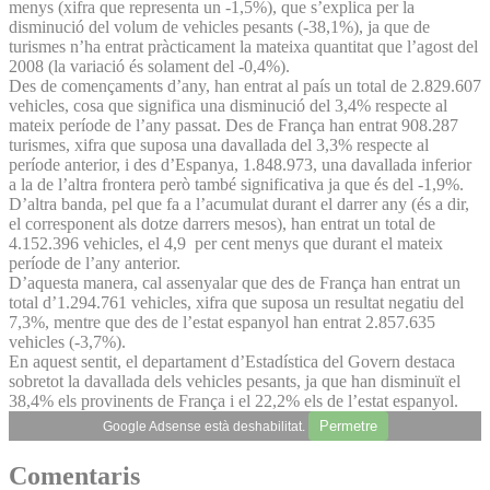
menys (xifra que representa un -1,5%), que s’explica per la
disminució del volum de vehicles pesants (-38,1%), ja que de
turismes n’ha entrat pràcticament la mateixa quantitat que l’agost del
2008 (la variació és solament del -0,4%).
Des de començaments d’any, han entrat al país un total de 2.829.607
vehicles, cosa que significa una disminució del 3,4% respecte al
mateix període de l’any passat. Des de França han entrat 908.287
turismes, xifra que suposa una davallada del 3,3% respecte al
període anterior, i des d’Espanya, 1.848.973, una davallada inferior
a la de l’altra frontera però també significativa ja que és del -1,9%.
D’altra banda, pel que fa a l’acumulat durant el darrer any (és a dir,
el corresponent als dotze darrers mesos), han entrat un total de
4.152.396 vehicles, el 4,9 per cent menys que durant el mateix
període de l’any anterior.
D’aquesta manera, cal assenyalar que des de França han entrat un
total d’1.294.761 vehicles, xifra que suposa un resultat negatiu del
7,3%, mentre que des de l’estat espanyol han entrat 2.857.635
vehicles (-3,7%).
En aquest sentit, el departament d’Estadística del Govern destaca
sobretot la davallada dels vehicles pesants, ja que han disminuït el
38,4% els provinents de França i el 22,2% els de l’estat espanyol.
Permetre
Google Adsense està deshabilitat.
Comentaris