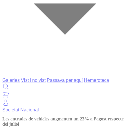
Galeries
Vist i no vist
Passava per aquí
Hemeroteca
Societat
Nacional
Les entrades de vehicles augmenten un 23% a l’agost respecte
del juliol