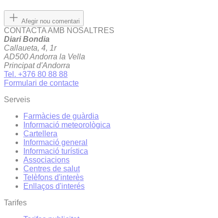
Afegir nou comentari
CONTACTA AMB NOSALTRES
Diari Bondia
Callaueta, 4, 1r
AD500 Andorra la Vella
Principat d'Andorra
Tel. +376 80 88 88
Formulari de contacte
Serveis
Farmàcies de guàrdia
Informació meteorològica
Cartellera
Informació general
Informació turística
Associacions
Centres de salut
Telèfons d'interès
Enllaços d'interés
Tarifes