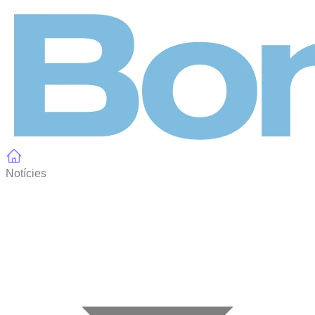
Panell de gestió de galetes
Notícies