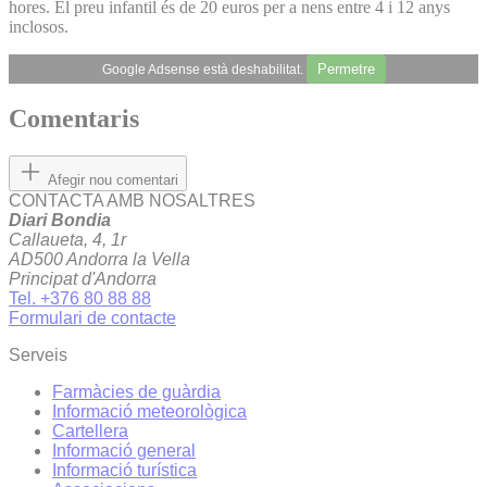
hores. El preu infantil és de 20 euros per a nens entre 4 i 12 anys
inclosos.
Permetre
Google Adsense està deshabilitat.
Comentaris
Afegir nou comentari
CONTACTA AMB NOSALTRES
Diari Bondia
Callaueta, 4, 1r
AD500 Andorra la Vella
Principat d'Andorra
Tel. +376 80 88 88
Formulari de contacte
Serveis
Farmàcies de guàrdia
Informació meteorològica
Cartellera
Informació general
Informació turística