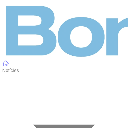
Panell de gestió de galetes
Notícies