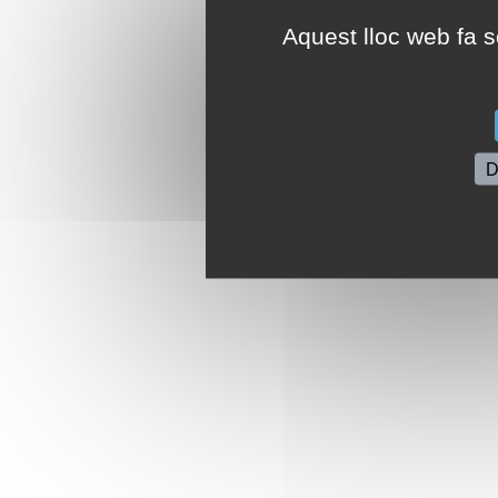
Aquest lloc web fa se
D