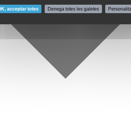
K, acceptar totes
Denega totes les galetes
Personalit