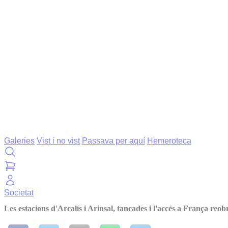
Galeries
Vist i no vist
Passava per aquí
Hemeroteca
Societat
Les estacions d'Arcalís i Arinsal, tancades i l'accés a França reob