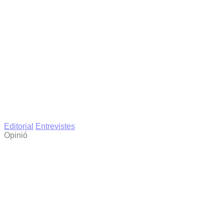
Editorial
Entrevistes
Opinió