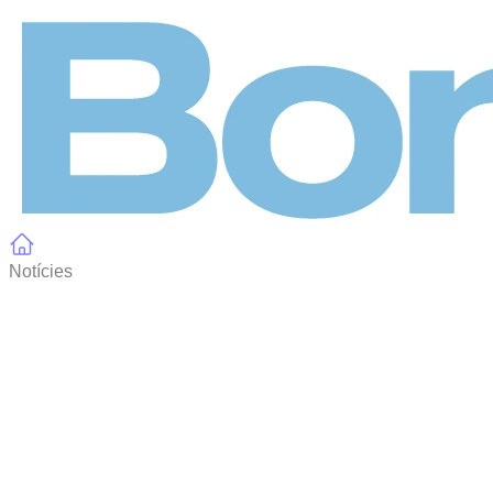
Panell de gestió de galetes
Notícies