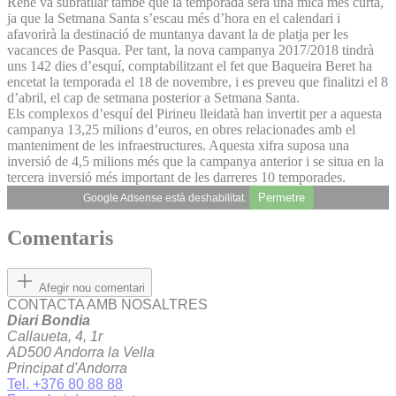
Reñé va subratllar també que la temporada serà una mica més curta,
ja que la Setmana Santa s’escau més d’hora en el calendari i
afavorirà la destinació de muntanya davant la de platja per les
vacances de Pasqua. Per tant, la nova campanya 2017/2018 tindrà
uns 142 dies d’esquí, comptabilitzant el fet que Baqueira Beret ha
encetat la temporada el 18 de novembre, i es preveu que finalitzi el 8
d’abril, el cap de setmana posterior a Setmana Santa.
Els complexos d’esquí del Pirineu lleidatà han invertit per a aquesta
campanya 13,25 milions d’euros, en obres relacionades amb el
manteniment de les infraestructures. Aquesta xifra suposa una
inversió de 4,5 milions més que la campanya anterior i se situa en la
tercera inversió més important de les darreres 10 temporades.
Permetre
Google Adsense està deshabilitat.
Comentaris
Afegir nou comentari
CONTACTA AMB NOSALTRES
Diari Bondia
Callaueta, 4, 1r
AD500 Andorra la Vella
Principat d'Andorra
Tel. +376 80 88 88