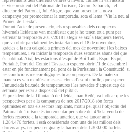
representants dels diferents centres d’hivern. També hi van assistir
el vicepresident del Patronat de Turisme, Gerard Sabarich, i el
director del Patronat, Juli Alegre, que van presentar la nova
campanya per promocionar la temporada, sota el lema “Viu la neu al
Pirineu de Lleida”.
Durant l’acte de presentació, els responsables dels complexos
hivernals lleidatans van manifestar que ja ho tenen tot a punt per
estrenar la temporada 2017/2018 i afegir-se així a Baqueira Beret,
que va obrir parcialment les instal·lacions el 18 de novembre,
gràcies a la neu caiguda a primers del mes de novembre i les baixes
temperatures, i va iniciar la temporada dues setmanes abans del que
és habitual. Així, les estacions d’esquí de Boí Taüll, Espot Esquí,
Portainé, Port del Comte i Tavascan esperen obrir l’1 de desembre i
estar en ple funcionament pel pont de la Puríssima i la Constitució, si
les condicions meteorològiques hi acompanyen. De la mateixa
manera es van manifestar les estacions d’esquí nòrdic, que esperen
l’anunciada baixada de temperatures i les nevades d’aquest cap de
setmana per estar a disposició del públic.
El president de la Diputació de Lleida, Joan Reñé, va indicar que les
perspectives per a la campanya de neu 2017/2018 són força
optimistes en tots els sectors implicats, motiu pel qual l’objectiu del
Patronat de Turisme és incrementar per sobre del 4 % la venda de
forfets respecte a la temporada anterior, que va tancar amb
1.284.476 forfets, i està considerada com una de les millors dels
darrers anys, i superar enguany la barrera dels 1.300.000 forfets.