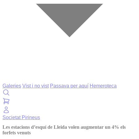
Galeries
Vist i no vist
Passava per aquí
Hemeroteca
Societat
Pirineus
Les estacions d’esquí de Lleida volen augmentar un 4% els
forfets venuts