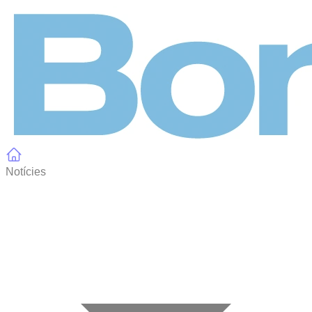
Panell de gestió de galetes
Notícies