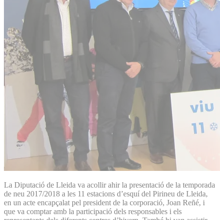
La Diputació de Lleida va acollir ahir la presentació de la temporada
de neu 2017/2018 a les 11 estacions d’esquí del Pirineu de Lleida,
en un acte encapçalat pel president de la corporació, Joan Reñé, i
que va comptar amb la participació dels responsables i els