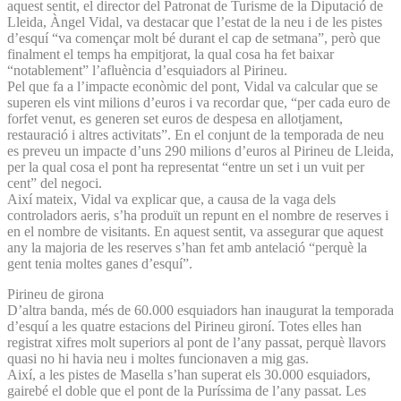
aquest sentit, el director del Patronat de Turisme de la Diputació de
Lleida, Àngel Vidal, va destacar que l’estat de la neu i de les pistes
d’esquí “va començar molt bé durant el cap de setmana”, però que
finalment el temps ha empitjorat, la qual cosa ha fet baixar
“notablement” l’afluència d’esquiadors al Pirineu.
Pel que fa a l’impacte econòmic del pont, Vidal va calcular que se
superen els vint milions d’euros i va recordar que, “per cada euro de
forfet venut, es generen set euros de despesa en allotjament,
restauració i altres activitats”. En el conjunt de la temporada de neu
es preveu un impacte d’uns 290 milions d’euros al Pirineu de Lleida,
per la qual cosa el pont ha representat “entre un set i un vuit per
cent” del negoci.
Així mateix, Vidal va explicar que, a causa de la vaga dels
controladors aeris, s’ha produït un repunt en el nombre de reserves i
en el nombre de visitants. En aquest sentit, va assegurar que aquest
any la majoria de les reserves s’han fet amb antelació “perquè la
gent tenia moltes ganes d’esquí”.
Pirineu de girona
D’altra banda, més de 60.000 esquiadors han inaugurat la temporada
d’esquí a les quatre estacions del Pirineu gironí. Totes elles han
registrat xifres molt superiors al pont de l’any passat, perquè llavors
quasi no hi havia neu i moltes funcionaven a mig gas.
Així, a les pistes de Masella s’han superat els 30.000 esquiadors,
gairebé el doble que el pont de la Puríssima de l’any passat. Les