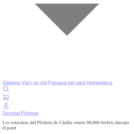
Galeries
Vist i no vist
Passava per aquí
Hemeroteca
Societat
Pirineus
Les estacions del Pirineu de Lleida venen 90.000 forfets durant
el pont