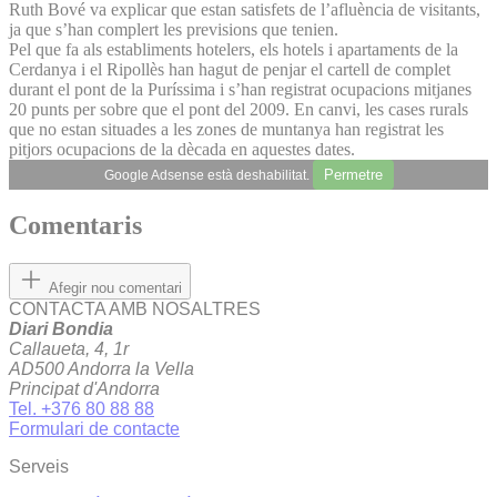
Ruth Bové va explicar que estan satisfets de l’afluència de visitants,
ja que s’han complert les previsions que tenien.
Pel que fa als establiments hotelers, els hotels i apartaments de la
Cerdanya i el Ripollès han hagut de penjar el cartell de complet
durant el pont de la Puríssima i s’han registrat ocupacions mitjanes
20 punts per sobre que el pont del 2009. En canvi, les cases rurals
que no estan situades a les zones de muntanya han registrat les
pitjors ocupacions de la dècada en aquestes dates.
Permetre
Google Adsense està deshabilitat.
Comentaris
Afegir nou comentari
CONTACTA AMB NOSALTRES
Diari Bondia
Callaueta, 4, 1r
AD500 Andorra la Vella
Principat d'Andorra
Tel. +376 80 88 88
Formulari de contacte
Serveis