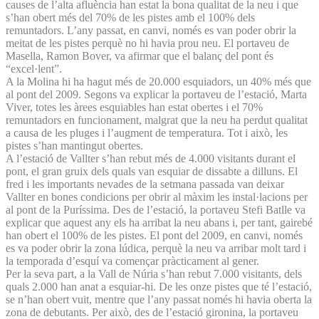
causes de l’alta afluència han estat la bona qualitat de la neu i que
s’han obert més del 70% de les pistes amb el 100% dels
remuntadors. L’any passat, en canvi, només es van poder obrir la
meitat de les pistes perquè no hi havia prou neu. El portaveu de
Masella, Ramon Bover, va afirmar que el balanç del pont és
“excel·lent”.
A la Molina hi ha hagut més de 20.000 esquiadors, un 40% més que
al pont del 2009. Segons va explicar la portaveu de l’estació, Marta
Viver, totes les àrees esquiables han estat obertes i el 70%
remuntadors en funcionament, malgrat que la neu ha perdut qualitat
a causa de les pluges i l’augment de temperatura. Tot i això, les
pistes s’han mantingut obertes.
A l’estació de Vallter s’han rebut més de 4.000 visitants durant el
pont, el gran gruix dels quals van esquiar de dissabte a dilluns. El
fred i les importants nevades de la setmana passada van deixar
Vallter en bones condicions per obrir al màxim les instal·lacions per
al pont de la Puríssima. Des de l’estació, la portaveu Stefi Batlle va
explicar que aquest any els ha arribat la neu abans i, per tant, gairebé
han obert el 100% de les pistes. El pont del 2009, en canvi, només
es va poder obrir la zona lúdica, perquè la neu va arribar molt tard i
la temporada d’esquí va començar pràcticament al gener.
Per la seva part, a la Vall de Núria s’han rebut 7.000 visitants, dels
quals 2.000 han anat a esquiar-hi. De les onze pistes que té l’estació,
se n’han obert vuit, mentre que l’any passat només hi havia oberta la
zona de debutants. Per això, des de l’estació gironina, la portaveu