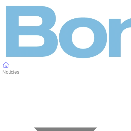
Panell de gestió de galetes
Notícies