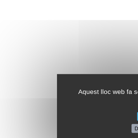
Aquest lloc web fa se
D