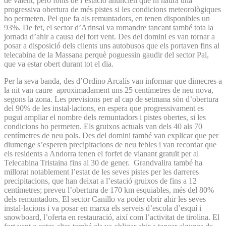
de valent, però fonts de l’estació anuncien que hi haurà una
progressiva obertura de més pistes si les condicions meteorològiques
ho permeten. Pel que fa als remuntadors, en tenen disponibles un
93%. De fet, el sector d’Arinsal va romandre tancant també tota la
jornada d’ahir a causa del fort vent. Des del domini es van tornar a
posar a disposició dels clients uns autobusos que els portaven fins al
telecabina de la Massana perquè poguessin gaudir del sector Pal,
que va estar obert durant tot el dia.
Per la seva banda, des d’Ordino Arcalís van informar que dimecres a
la nit van caure aproximadament uns 25 centímetres de neu nova,
segons la zona. Les previsions per al cap de setmana són d’obertura
del 90% de les instal·lacions, en espera que progressivament es
pugui ampliar el nombre dels remuntadors i pistes obertes, si les
condicions ho permeten. Els gruixos actuals van dels 40 als 70
centímetres de neu pols. Des del domini també van explicar que per
diumenge s’esperen precipitacions de neu febles i van recordar que
els residents a Andorra tenen el forfet de vianant gratuït per al
Telecabina Tristaina fins al 30 de gener. Grandvalira també ha
millorat notablement l’estat de les seves pistes per les darreres
precipitacions, que han deixat a l’estació gruixos de fins a 12
centímetres; preveu l’obertura de 170 km esquiables, més del 80%
dels remuntadors. El sector Canillo va poder obrir ahir les seves
instal·lacions i va posar en marxa els serveis d’escola d’esquí i
snowboard, l’oferta en restauració, així com l’activitat de tirolina. El