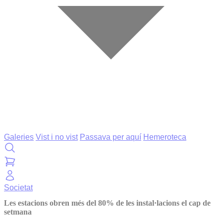
Galeries
Vist i no vist
Passava per aquí
Hemeroteca
Societat
Les estacions obren més del 80% de les instal·lacions el cap de
setmana