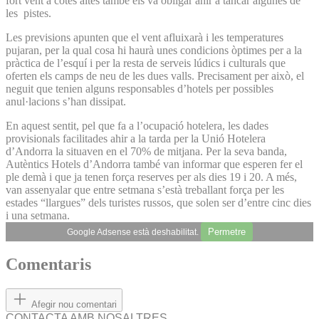
fort vent a cotes altes també els va obligar ahir a tancar algunes de
les pistes.
Les previsions apunten que el vent afluixarà i les temperatures
pujaran, per la qual cosa hi haurà unes condicions òptimes per a la
pràctica de l’esquí i per la resta de serveis lúdics i culturals que
oferten els camps de neu de les dues valls. Precisament per això, el
neguit que tenien alguns responsables d’hotels per possibles
anul·lacions s’han dissipat.
En aquest sentit, pel que fa a l’ocupació hotelera, les dades
provisionals facilitades ahir a la tarda per la Unió Hotelera
d’Andorra la situaven en el 70% de mitjana. Per la seva banda,
Autèntics Hotels d’Andorra també van informar que esperen fer el
ple demà i que ja tenen força reserves per als dies 19 i 20. A més,
van assenyalar que entre setmana s’està treballant força per les
estades “llargues” dels turistes russos, que solen ser d’entre cinc dies
i una setmana.
Permetre
Google Adsense està deshabilitat.
Comentaris
Afegir nou comentari
CONTACTA AMB NOSALTRES