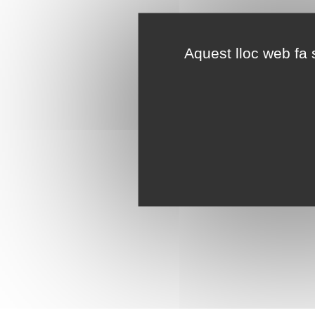
Aquest lloc web fa s