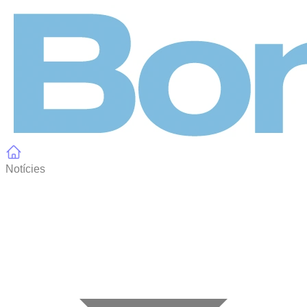
Panell de gestió de galetes
Notícies