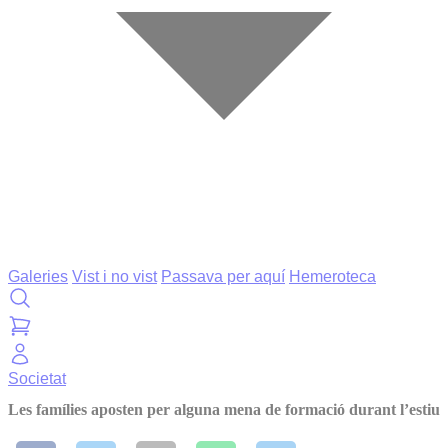
Galeries
Vist i no vist
Passava per aquí
Hemeroteca
Societat
Les famílies aposten per alguna mena de formació durant l’estiu