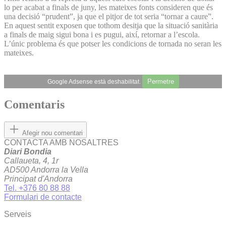
lo per acabat a finals de juny, les mateixes fonts consideren que és
una decisió “prudent”, ja que el pitjor de tot seria “tornar a caure”.
En aquest sentit exposen que tothom desitja que la situació sanitària
a finals de maig sigui bona i es pugui, així, retornar a l’escola.
L’únic problema és que potser les condicions de tornada no seran les
mateixes.
Permetre
Google Adsense està deshabilitat.
Comentaris
Afegir nou comentari
CONTACTA AMB NOSALTRES
Diari Bondia
Callaueta, 4, 1r
AD500 Andorra la Vella
Principat d'Andorra
Tel. +376 80 88 88
Formulari de contacte
Serveis