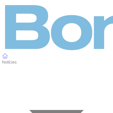
Panell de gestió de galetes
Notícies