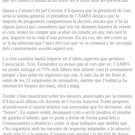
que les classes a distància no tenen res a veure amb les presencials.
Quant a l’anunci fet pel Govern d’Espanya que la promoció de curs
seria la norma general, el president de l’AMPA destaca que la
majoria de progenitors comparteixen la decisió, encara que n’hi ha
alguns (pocs) que consideren que tots els alumnes haurien de repetir
el curs, tenint en compte que acabar els estudis un any més tard té
poc impacte en la vida d’una persona. En tot cas, des del centre ja
se’ls ha informat que l’inici del curs que ve se centrarà a fer un repàs
dels coneixements assolits aquest any.
La crisi sanitària tindrà impacte en d’altres aspectes que gestiona
l’associació. Així, Fernández va avisar que el curs que ve, l’AMPA
no podrà sufragar el 75% dels llibres dels infants com fa normalment
perquè s’han tallat els ingressos que rep. A més, ha de fer front al
salari de les 22 empleades de menjadors, mentre que l’entitat ja ha
retornat les beques del març, abril i maig.
També s’han manifestat sobre les mesures anunciades per la ministra
d’Educació dilluns els docents de l’escola francesa. Fonts properes
al professorat d’aquest sistema van assenyalar que les decisions són
“bones”. En aquest sentit, destaquen com a acció positiva el sistema
de guarda d’infants, que es porta a terme de forma paral·lela a
l’ensenyament a distància i sobre el qual indiquen que sembla que
s’ha organitzat amb les mesures de seguretat adaptades a la situació.
Amb relació a la represa d’aquest curs escolar i la decisió de donar-