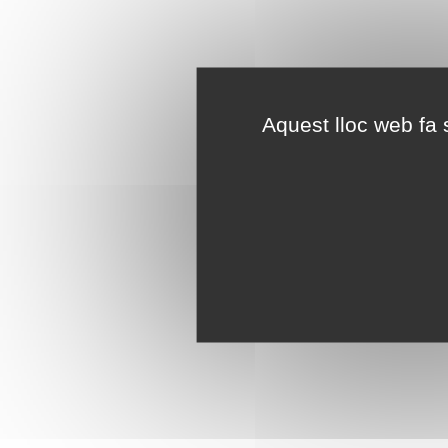
Aquest lloc web fa s