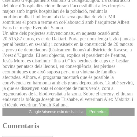
carències d’equipaments sanitaris d’Ouagadougou. La construcció
del bloc d’hospitalització millorarà l’accessibilitat a les cirurgies
majors amb ingrés hospitalari de la població, reduint la
morbimortalitat i millorant així la seva qualitat de vida. Mil
somriures el porta a terme en col·laboració amb l’arquitecte Albert
Faus i el metge Ezequiel Sanou.
Un altre dels projectes subvencionats, en aquesta ocasió amb
20.515,87 euros, és el de Daktari. Porta per nom Jenga Uzio (tancats
per al bestiar, en swahili) i consisteix en la construcció de 20 tancats
a prova de depredadors (bàsicament lleons) al districte de Kasese, a
l’oest d’Uganda. El seu objectiu, explica el president de l’entitat,
Jesús Muro, és disminuir “fins a 0” les pèrdues de caps de bestiar
bovins per atacs dels lleons i, en conseqüència, les pèrdues
econòmiques que això suposa per a una vintena de famílies
afectades. Alhora, el programa mostrarà que és possible la
convivència en harmonia amb els grans depredadors. També servirà,
ja que es dissenyen sota el concepte de murs verds, com a
regeneradors de la biodiversitat a la zona. Sobre el terreny, el tiraran
endavant la biòloga Josephine Tushabe, el veterinari Alex Mabirizi i
el tècnic veterinari Yonah Kahuna.
Permetre
Google Adsense està deshabilitat.
Comentaris