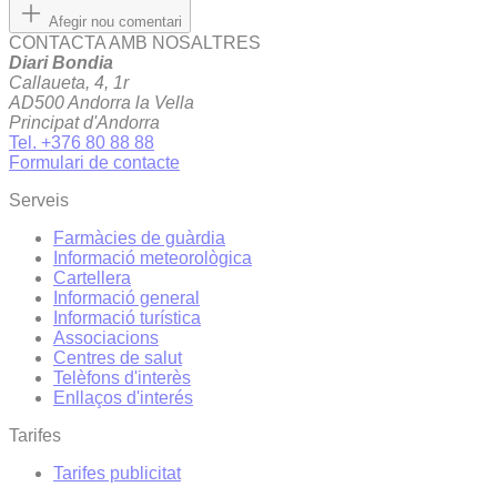
Afegir nou comentari
CONTACTA AMB NOSALTRES
Diari Bondia
Callaueta, 4, 1r
AD500 Andorra la Vella
Principat d'Andorra
Tel. +376 80 88 88
Formulari de contacte
Serveis
Farmàcies de guàrdia
Informació meteorològica
Cartellera
Informació general
Informació turística
Associacions
Centres de salut
Telèfons d'interès
Enllaços d'interés
Tarifes
Tarifes publicitat