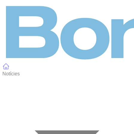
Panell de gestió de galetes
Notícies