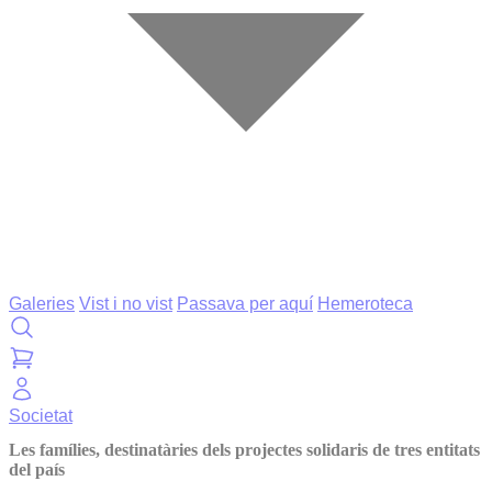
Galeries
Vist i no vist
Passava per aquí
Hemeroteca
Societat
Les famílies, destinatàries dels projectes solidaris de tres entitats
del país