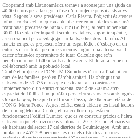
Cooperand amb Llatinoamèrica tornava a aconseguir una ajuda de
40.000 euros per a la segona fase d’un projecte pensat a sis anys
vista. Segons la seva presidenta, Carla Riestra, l’objectiu és atendre
infants en risc evitant que acabin al carrer en una de les zones més
marginals i precàries de Santa Cruz (Bolívia), al barri miner Plan
3000. Ho volen fer impartint seminaris, tallers, suport terapèutic,
assessorament psicopedagògic a infants, educadors i família. Al
mateix temps, es proposen oferir un espai lúdic i d’esbarjo en un
entorn sa i controlat perquè els menors tinguin una alternativa al
carrer oferint-los oportunitats de futur. Calculen que se’n
beneficiaran uns 1.600 infants i adolescents. El duran a terme en
col·laboració amb la població local.
També el projecte de l’ONG Mil Somriures té com a finalitat tenir
cura de les famílies, però en l’àmbit sanitari. Ha obtingut una
subvenció de 39.375 euros que destinaran a la construcció i
implementació d’un edifici d’hospitalització de 200 m2 amb
capacitat de 10 llits, i un quiròfan per a cirurgies majors amb ingrés a
Ouagadougou, la capital de Burkina Fasso, detalla la secretària de
l’ONG, Marta Ponce. Aquest edifici estarà ubicat a les instal·lacions
de Training Medical Center, el mateix lloc on ja està en
funcionament l’edifici Lumière, que es va construir gràcies a l’altra
subvenció que el Govern ens va donar el 2017. Els beneficiaris són
els habitants del sector 17 del districte de Boulmiougou. Amb una
població de 457.798 persones, és un dels districtes amb més