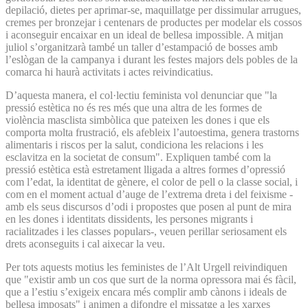
depilació, dietes per aprimar-se, maquillatge per dissimular arrugues,
cremes per bronzejar i centenars de productes per modelar els cossos
i aconseguir encaixar en un ideal de bellesa impossible. A mitjan
juliol s’organitzarà també un taller d’estampació de bosses amb
l’eslògan de la campanya i durant les festes majors dels pobles de la
comarca hi haurà activitats i actes reivindicatius.
D’aquesta manera, el col·lectiu feminista vol denunciar que "la
pressió estètica no és res més que una altra de les formes de
violència masclista simbòlica que pateixen les dones i que els
comporta molta frustració, els afebleix l’autoestima, genera trastorns
alimentaris i riscos per la salut, condiciona les relacions i les
esclavitza en la societat de consum". Expliquen també com la
pressió estètica està estretament lligada a altres formes d’opressió
com l’edat, la identitat de gènere, el color de pell o la classe social, i
com en el moment actual d’auge de l’extrema dreta i del feixisme -
amb els seus discursos d’odi i propostes que posen al punt de mira
en les dones i identitats dissidents, les persones migrants i
racialitzades i les classes populars-, veuen perillar seriosament els
drets aconseguits i cal aixecar la veu.
Per tots aquests motius les feministes de l’Alt Urgell reivindiquen
que "existir amb un cos que surt de la norma opressora mai és fàcil,
que a l’estiu s’exigeix encara més complir amb cànons i ideals de
bellesa imposats" i animen a difondre el missatge a les xarxes