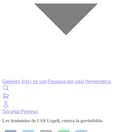
Galeries
Vist i no vist
Passava per aquí
Hemeroteca
Societat
Pirineus
Les feministes de l'Alt Urgell, contra la gordofòbia