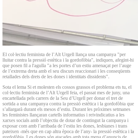
El col·lectiu feminista de l’Alt Urgell llança una campanya "per
lluitar contra la pressió estètica i la gordofòbia", indiquen, afegint-hi
que posen fil a l'agulla "a les portes d’un estiu amenaçat per l’auge
de l’extrema dreta amb el seu discurs reaccionari i les conseqüents
retallades dels drets de les dones i identitats dissidents".
Sota el lema Si et molesten els cossos grassos el problema ets tu, el
col·lectiu feminista de l’Alt Urgell feia, el passat mes de juny, una
encartellada pels carrers de la Seu d’Urgell per donar el tret de
sortida a una campanya contra la pressió estètica i la gordofòbia que
s’allargarà durant els mesos d’estiu. Durant les pròximes setmanes
les feministes llançaran cartells informatius i reivindicatius a les
xarxes socials amb l’objectiu de dotar de contingut la campanya i
exposar com amb l’arribada de l’estiu les dones, lesbianes i trans
pateixen -més que en cap altra època de l’any- la pressió estètica i la
gordofòbia. Les dones són atacades amb tota mena d’anuncis de