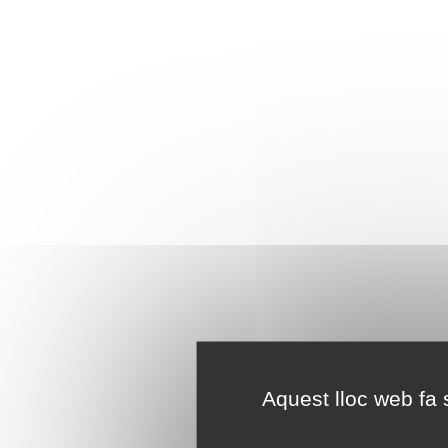
Aquest lloc web fa s