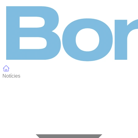
Panell de gestió de galetes
Notícies