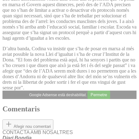
en marxa el Govern aquest dimecres, però des de l’ADA precisen
que no s’han de limitar a activar o desactivar els protocols només
quan sigui necessari, sinó que s’ha de treballar per solucionar el
problema des de l’arrel: les conductes masclistes dels joves. I a això
només s’hi arriba amb l’educació social, familiar i escolar. Escoda va
assegurar que s’ha signat un protocol perquè a partir d’aquest curs hi
hagi agents d’igualtat a les escoles.
D’altra banda, Codina va insistir que s’ha de posar en marxa al més
aviat possible la nova Llei d’igualtat i s’ha de crear l’Institut de la
Dona. “El fons del problema està aquí, hi ha senyors i partits que no
s’ho creuen i que diuen que això ja està fet i és del segle passat” i va
afegir que “des de l’ADA serem molt dures i no permetrem que a les
dones d’Andorra ni de qualsevol altre lloc del món se’ns vulnerin els
drets ni la llibertat de poder sortir i fer el que ens vingui de gust
sense por”.
Permetre
Google Adsense està deshabilitat.
Comentaris
Afegir nou comentari
CONTACTA AMB NOSALTRES
Diari Bondia