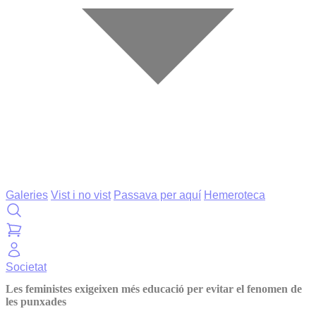
Galeries
Vist i no vist
Passava per aquí
Hemeroteca
Societat
Les feministes exigeixen més educació per evitar el fenomen de
les punxades