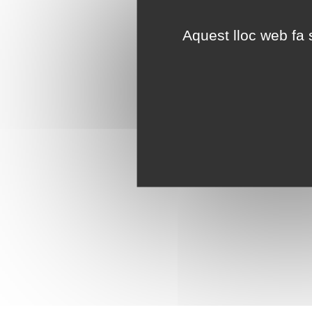
Aquest lloc web fa s