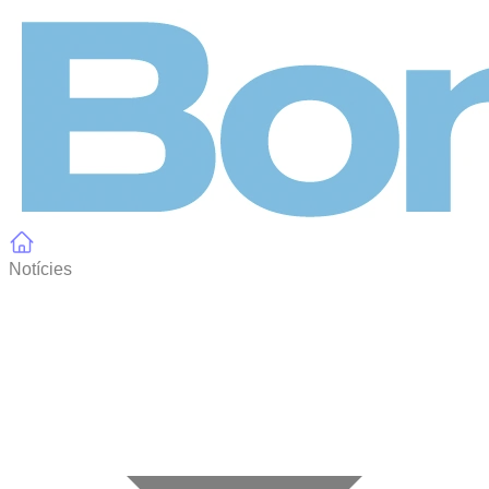
Panell de gestió de galetes
Notícies