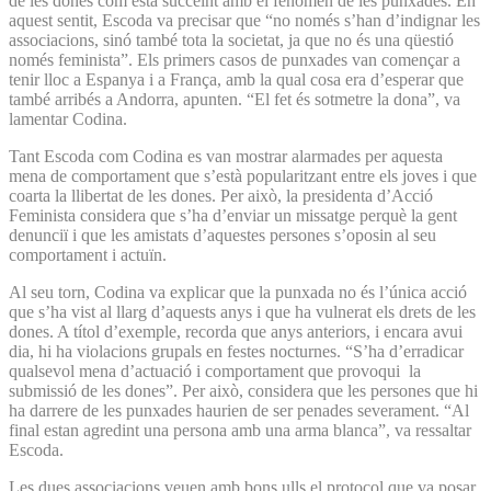
de les dones com està succeint amb el fenomen de les punxades. En
aquest sentit, Escoda va precisar que “no només s’han d’indignar les
associacions, sinó també tota la societat, ja que no és una qüestió
només feminista”. Els primers casos de punxades van començar a
tenir lloc a Espanya i a França, amb la qual cosa era d’esperar que
també arribés a Andorra, apunten. “El fet és sotmetre la dona”, va
lamentar Codina.
Tant Escoda com Codina es van mostrar alarmades per aquesta
mena de comportament que s’està popularitzant entre els joves i que
coarta la llibertat de les dones. Per això, la presidenta d’Acció
Feminista considera que s’ha d’enviar un missatge perquè la gent
denunciï i que les amistats d’aquestes persones s’oposin al seu
comportament i actuïn.
Al seu torn, Codina va explicar que la punxada no és l’única acció
que s’ha vist al llarg d’aquests anys i que ha vulnerat els drets de les
dones. A títol d’exemple, recorda que anys anteriors, i encara avui
dia, hi ha violacions grupals en festes nocturnes. “S’ha d’erradicar
qualsevol mena d’actuació i comportament que provoqui la
submissió de les dones”. Per això, considera que les persones que hi
ha darrere de les punxades haurien de ser penades severament. “Al
final estan agredint una persona amb una arma blanca”, va ressaltar
Escoda.
Les dues associacions veuen amb bons ulls el protocol que va posar