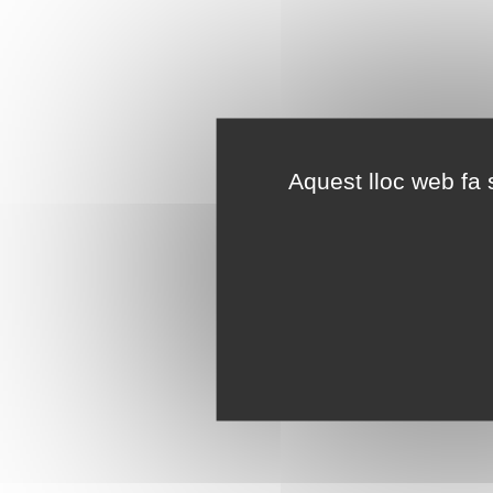
Aquest lloc web fa s