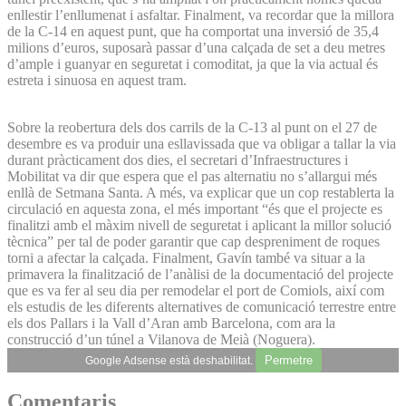
enllestir l’enllumenat i asfaltar. Finalment, va recordar que la millora
de la C-14 en aquest punt, que ha comportat una inversió de 35,4
milions d’euros, suposarà passar d’una calçada de set a deu metres
d’ample i guanyar en seguretat i comoditat, ja que la via actual és
estreta i sinuosa en aquest tram.
Sobre la reobertura dels dos carrils de la C-13 al punt on el 27 de
desembre es va produir una esllavissada que va obligar a tallar la via
durant pràcticament dos dies, el secretari d’Infraestructures i
Mobilitat va dir que espera que el pas alternatiu no s’allargui més
enllà de Setmana Santa. A més, va explicar que un cop restablerta la
circulació en aquesta zona, el més important “és que el projecte es
finalitzi amb el màxim nivell de seguretat i aplicant la millor solució
tècnica” per tal de poder garantir que cap despreniment de roques
torni a afectar la calçada. Finalment, Gavín també va situar a la
primavera la finalització de l’anàlisi de la documentació del projecte
que es va fer al seu dia per remodelar el port de Comiols, així com
els estudis de les diferents alternatives de comunicació terrestre entre
els dos Pallars i la Vall d’Aran amb Barcelona, com ara la
construcció d’un túnel a Vilanova de Meià (Noguera).
Permetre
Google Adsense està deshabilitat.
Comentaris