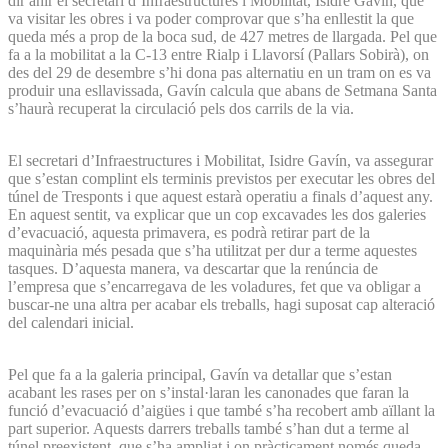
dir ahir el secretari d’Infraestructures i Mobilitat, Isidre Gavín, que
va visitar les obres i va poder comprovar que s’ha enllestit la que
queda més a prop de la boca sud, de 427 metres de llargada. Pel que
fa a la mobilitat a la C-13 entre Rialp i Llavorsí (Pallars Sobirà), on
des del 29 de desembre s’hi dona pas alternatiu en un tram on es va
produir una esllavissada, Gavín calcula que abans de Setmana Santa
s’haurà recuperat la circulació pels dos carrils de la via.
El secretari d’Infraestructures i Mobilitat, Isidre Gavín, va assegurar
que s’estan complint els terminis previstos per executar les obres del
túnel de Tresponts i que aquest estarà operatiu a finals d’aquest any.
En aquest sentit, va explicar que un cop excavades les dos galeries
d’evacuació, aquesta primavera, es podrà retirar part de la
maquinària més pesada que s’ha utilitzat per dur a terme aquestes
tasques. D’aquesta manera, va descartar que la renúncia de
l’empresa que s’encarregava de les voladures, fet que va obligar a
buscar-ne una altra per acabar els treballs, hagi suposat cap alteració
del calendari inicial.
Pel que fa a la galeria principal, Gavín va detallar que s’estan
acabant les rases per on s’instal·laran les canonades que faran la
funció d’evacuació d’aigües i que també s’ha recobert amb aïllant la
part superior. Aquests darrers treballs també s’han dut a terme al
túnel preexistent, que s’ha ampliat i on pràcticament només queda