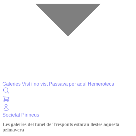
Galeries
Vist i no vist
Passava per aquí
Hemeroteca
Societat
Pirineus
Les galeries del túnel de Tresponts estaran llestes aquesta
primavera