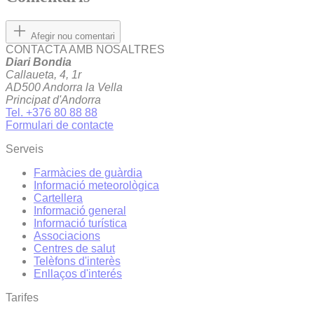
Afegir nou comentari
CONTACTA AMB NOSALTRES
Diari Bondia
Callaueta, 4, 1r
AD500 Andorra la Vella
Principat d'Andorra
Tel. +376 80 88 88
Formulari de contacte
Serveis
Farmàcies de guàrdia
Informació meteorològica
Cartellera
Informació general
Informació turística
Associacions
Centres de salut
Telèfons d'interès
Enllaços d'interés
Tarifes