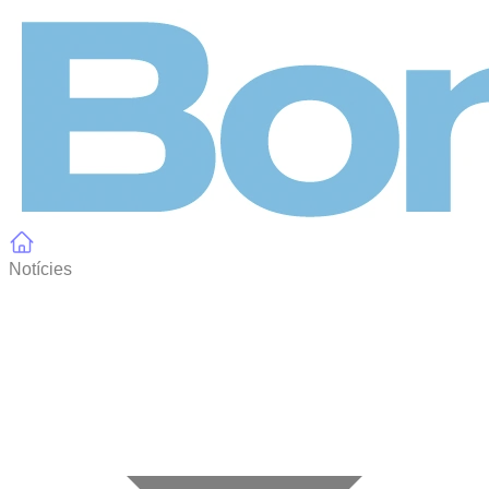
Panell de gestió de galetes
Notícies