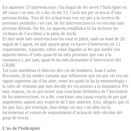
En aquestes 53 intervencions s’ha hagut de fer servir l’helicòpter en
48 casos i en tots, és a dir, en els 53, l’avís era per al rescat d’una
persona ferida. Tres de les actuacions van ser per a la recerca de
persones perdudes i en cinc de les intervencions es va rescatar una
persona difunta. De fet, en aquesta estadística hi ha incloses les
víctimes de l’accident a la pleta de Juclà.
El mes amb més intervencions ha estat el juliol, amb un total de 20,
seguit de l’agost, en què aquest grup va haver d’intervenir en 12
requeriments. Aquestes xifres estan lligades al fet que també són
aquests mesos d’estiu quan hi ha més persones que van a la
muntanya i, per tant, quan hi ha més demandes d’intervenció del
GRIM.
Tal com manifesta el director del cos de bombers, Joan Carles
Recasens, hi ha moltes variants que influeixen que un any els rescats
siguin superiors als d’un altre, entre les quals hi ha la meteorologia i
la xifra de visitants que han decidit fer excursions a la muntanya. Per
tant, exposa, no es pot treure una conclusió definitiva de l’increment
de les intervencions, és a dir, concloure una causa exacta de per què
augmenten aquest any respecte de l’any anterior. Així, afegeix que el
fet que faci, per exemple, bon temps un any i un altre no fa
incrementar el volum de requeriments d’actuació dels efectius del
grup de rescat.
L’ús de l’helicòpter