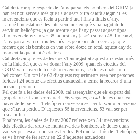
Cal destacar que respecte de l’any passat els bombers del GRIM ja
han fet nou serveis més que i a aquesta xifra caldrà afegir-hi les
intervencions que es facin a partir d’ara i fins a finals d’any.
També han estat més les intervencions en què s’ha hagut de fer
servir un helicòpter, ja que mentre que l’any passat aquest tipus
d’intervencions van ser 38, aquest any ja se’n sumen 48. En canvi,
l’any passat van ser moltes més les peticions de recerca, ja que
mentre que els bombers en van rebre dotze en total, aquest any de
moment la quantitat és de tres.
Cal destacar que les dades que s’han registrat aquest any estan més
en la línia del que es va donar l’any 2009, quan els efectius del
GRIM van haver de fer 66 intervencions, 57 de les quals amb
helicòpter. Un total de 62 d’aquests requeriments eren per persones
ferides i 24 perquè els efectius duguessin a terme la recerca d’una
persona perduda.
Pel que fa a les dades del 2008, cal assenyalar que els experts del
grup de rescat van ser requerits 56 vegades, en 43 de les quals van
haver de fer servir l’helicòpter i onze van ser per buscar una persona
que s’havia perdut. D’aquestes 56 intervencions, 53 van ser per
rescatar ferits.
Finalment, les dades de l’any 2007 reflecteixen 34 intervencions
dels efectius del grup de muntanya dels bombers, 26 de les quals
van ser per rescatar persones ferides. Pel que fa a l’ús de l’helicòpter,
es va haver de fer servir en 22 d’aquestes actuacions.