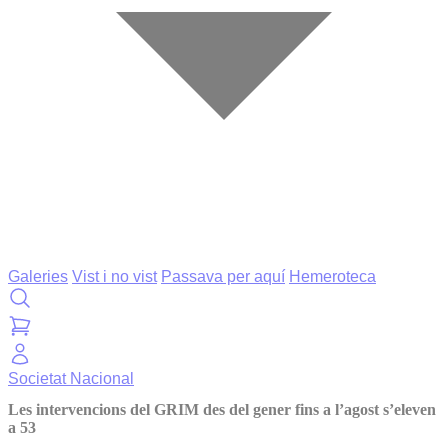
Galeries
Vist i no vist
Passava per aquí
Hemeroteca
Societat
Nacional
Les intervencions del GRIM des del gener fins a l’agost s’eleven
a 53