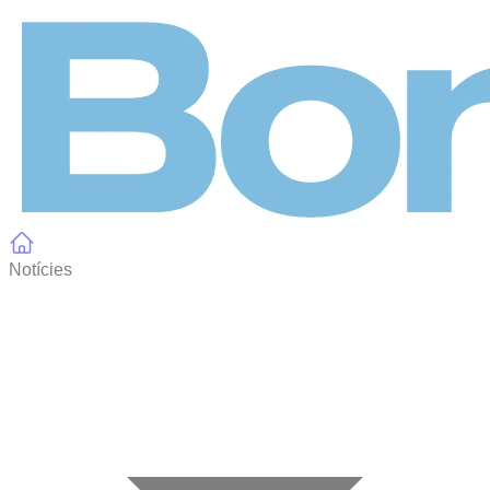
Panell de gestió de galetes
Notícies