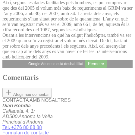
Així, segons les dades facilitades pels bombers, es pot comprovar
que des del 2005 el volum més baix de requeriments al GRIM va ser
l’any 2006, amb 30, i el 2007, amb 34. La resta dels anys, els
requeriments s’han situat per sobre de la quarantena. L’any en què
se’n van registrar més va ser el 2009, amb 66 i, de fet, aquesta és la
xifra rècord des del 1987, segons les estadístiques.
Quant a les intervencions en què ha calgut l’helicòpter, també va ser
el 2009 quan se’n va registrar el volum més elevat. De fet, bastant
per sobre dels anys precedents i els següents. Així, cal assenyalar
que en cap altre dels anys es van haver de fer les 57 intervencions
amb helicòpter del 2009.
Permetre
Google Adsense està deshabilitat.
Comentaris
Afegir nou comentari
CONTACTA AMB NOSALTRES
Diari Bondia
Callaueta, 4, 1r
AD500 Andorra la Vella
Principat d'Andorra
Tel. +376 80 88 88
Formulari de contacte