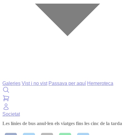
Galeries
Vist i no vist
Passava per aquí
Hemeroteca
Societat
Les línies de bus anul·len els viatges fins les cinc de la tarda