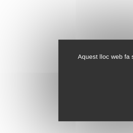
Aquest lloc web fa s