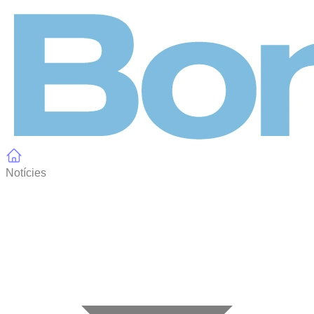
Panell de gestió de galetes
Notícies