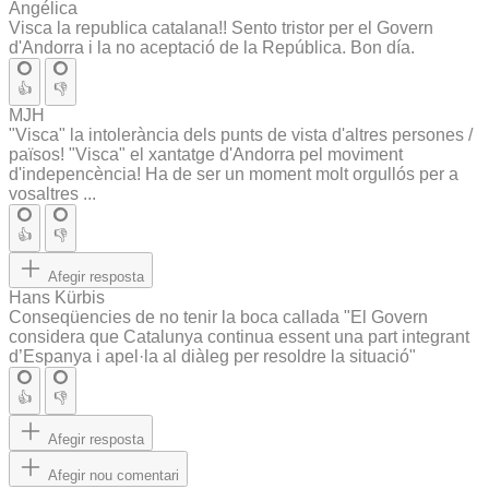
Angélica
Visca la republica catalana!! Sento tristor per el Govern
d'Andorra i la no aceptació de la República. Bon día.
👍
👎
MJH
"Visca" la intolerància dels punts de vista d'altres persones /
països! "Visca" el xantatge d'Andorra pel moviment
d'indepencència! Ha de ser un moment molt orgullós per a
vosaltres ...
👍
👎
Afegir resposta
Hans Kürbis
Conseqüencies de no tenir la boca callada "El Govern
considera que Catalunya continua essent una part integrant
d’Espanya i apel·la al diàleg per resoldre la situació"
👍
👎
Afegir resposta
Afegir nou comentari