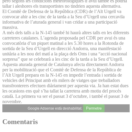
però segons les condicions meteorològiques d’avui també es podria
tallar i aleshores els transportistes no tindrien aquesta alternativa.
El Comitè de Defensa de la República (CDR) de l’Alt Urgell va
convocar ahir a les cinc de la tarda a la Seu d’Urgell una cercavila
informativa de l’aturada general i van cridar a una participació
massiva.
A més dels talls a la N-145 també hi haurà altres talls en les diferents
carreteres catalanes. L’agenda proposada pel CDR per avui és una
convocatòria d’un piquet matinal a les 5.30 hores a la Rotonda de
sortida de la Seu d’Urgell en direcció Andorra, una manifestació
unitària a les nou del matí a la plaça dels Oms i una “acció nacional
sorpresa” que se celebrarà a les cinc de la tarda a la Seu d’Urgell.
Aquesta aturada general de Catalunya afecta directament Andorra
per la mobilització que el Comitè de Defensa de la República de
l’Alt Urgell prepara en la N-145 en impedir l’entrada i sortida de
vehicles del Principat amb els milers de viatges que treballadors
transfronterers efectuen diàriament per aquesta via. Ja han estat dues
les ocasions ens què s’ha tallat la carretera amb motiu del procés
català. La primera va ser el passat 3 d’octubre, i també el passat 3 de
novembre.
Permetre
Google Adsense està deshabilitat.
Comentaris