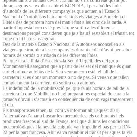
representants d’entitats civils”. El tall no s’ha concretat quant pot
durar, segons va explicar ahir el BONDIA, i per això les línies
d’autobús de les diferents companyies que actuen a l’Estació
Nacional d’Autobusos han anul·lat tots els viatges a Barcelona i
Lleida des de primera hora del matí i fins a les cinc de la tarda. A
partir d’aquesta hora es té previst que surtin a les diferents
destinacions perquè consideren que ja s’haurà restablert el trànsit, tot
i que no hi ha res assegurat.
Des de la mateixa Estació Nacional d’Autobusos aconsellen als
viatgers que truquin a les companyies durant el dia d’avui per saber
horaris de sortida o arribada de les diferents línies.
Pel que fa a la línia d’Escaldes-la Seu d’Urgell, des del grup
Montamantell asseguren que a partir de les set del matí que és quan
surt el primer autobús de la Seu veuran com està el tall de la
carretera i si es donaran moments o no de pas. Si veuen que tallen
completament la carretera no sortirà cap autobús.
La indefinició de la mobilització pel que fa als horaris de tall de la
carretera fa que Mobilitat no hagi preparat res especial de cara a la
jornada d’avui i s’actuarà en conseqüència de com vagi transcorrent
el dia.
Els transportistes tenen, tal com va informar ahir aquest diari,
l’alternativa d’anar a buscar les mercaderies, els carburants i els
productes frescos al sud de França, tot i que dilluns les condicions
meteorològiques i la nevada caiguda van impedir el pas per la RN-
22 per la part francesa. Ahir es va restablir el trànsit per aques-ta via