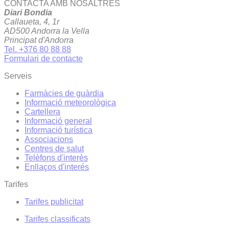
CONTACTA AMB NOSALTRES
Diari Bondia
Callaueta, 4, 1r
AD500 Andorra la Vella
Principat d'Andorra
Tel. +376 80 88 88
Formulari de contacte
Serveis
Farmàcies de guàrdia
Informació meteorològica
Cartellera
Informació general
Informació turística
Associacions
Centres de salut
Telèfons d'interès
Enllaços d'interés
Tarifes
Tarifes publicitat
Tarifes classificats