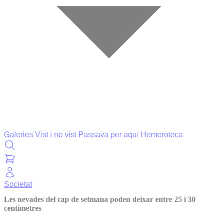
Galeries
Vist i no vist
Passava per aquí
Hemeroteca
Societat
Les nevades del cap de setmana poden deixar entre 25 i 30
centímetres