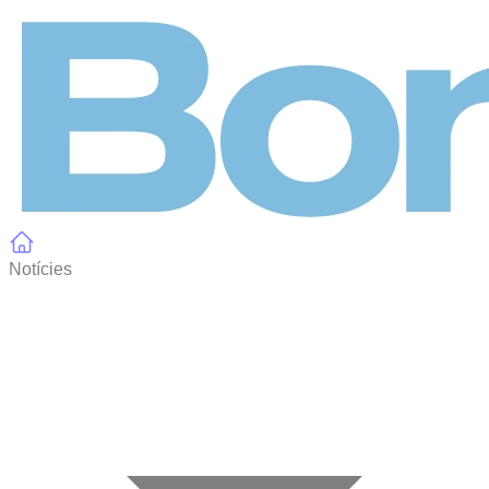
Panell de gestió de galetes
Notícies