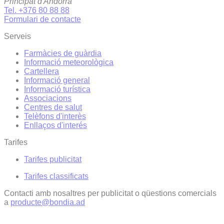
Principat d'Andorra
Tel. +376 80 88 88
Formulari de contacte
Serveis
Farmàcies de guàrdia
Informació meteorològica
Cartellera
Informació general
Informació turística
Associacions
Centres de salut
Telèfons d'interès
Enllaços d'interés
Tarifes
Tarifes publicitat
Tarifes classificats
Contacti amb nosaltres per publicitat o qüestions comercials
a
producte@bondia.ad