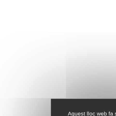
Aquest lloc web fa s