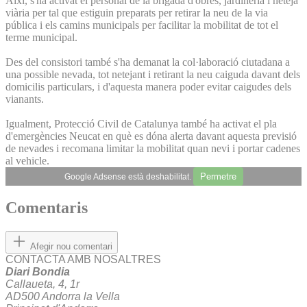
Així, s'ha activat el personal de la brigada d'obres, jardineria i neteja
viària per tal que estiguin preparats per retirar la neu de la via
pública i els camins municipals per facilitar la mobilitat de tot el
terme municipal.
Des del consistori també s'ha demanat la col·laboració ciutadana a
una possible nevada, tot netejant i retirant la neu caiguda davant dels
domicilis particulars, i d'aquesta manera poder evitar caigudes dels
vianants.
Igualment, Protecció Civil de Catalunya també ha activat el pla
d'emergències Neucat en què es dóna alerta davant aquesta previsió
de nevades i recomana limitar la mobilitat quan nevi i portar cadenes
al vehicle.
Permetre
Google Adsense està deshabilitat.
Comentaris
Afegir nou comentari
CONTACTA AMB NOSALTRES
Diari Bondia
Callaueta, 4, 1r
AD500 Andorra la Vella