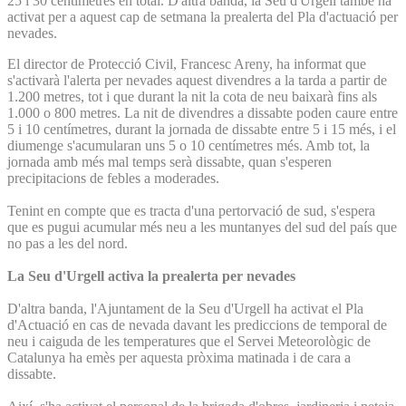
25 i 30 centímetres en total. D'altra banda, la Seu d'Urgell també ha
activat per a aquest cap de setmana la prealerta del Pla d'actuació per
nevades.
El director de Protecció Civil, Francesc Areny, ha informat que
s'activarà l'alerta per nevades aquest divendres a la tarda a partir de
1.200 metres, tot i que durant la nit la cota de neu baixarà fins als
1.000 o 800 metres. La nit de divendres a dissabte poden caure entre
5 i 10 centímetres, durant la jornada de dissabte entre 5 i 15 més, i el
diumenge s'acumularan uns 5 o 10 centímetres més. Amb tot, la
jornada amb més mal temps serà dissabte, quan s'esperen
precipitacions de febles a moderades.
Tenint en compte que es tracta d'una pertorvació de sud, s'espera
que es pugui acumular més neu a les muntanyes del sud del país que
no pas a les del nord.
La Seu d'Urgell activa la prealerta per nevades
D'altra banda, l'Ajuntament de la Seu d'Urgell ha activat el Pla
d'Actuació en cas de nevada davant les prediccions de temporal de
neu i caiguda de les temperatures que el Servei Meteorològic de
Catalunya ha emès per aquesta pròxima matinada i de cara a
dissabte.