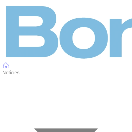
Panell de gestió de galetes
Notícies