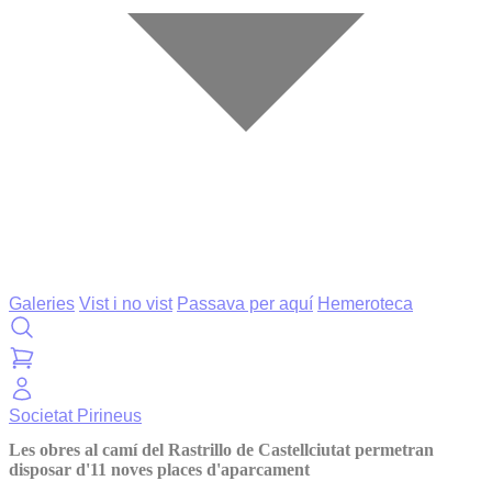
Galeries
Vist i no vist
Passava per aquí
Hemeroteca
Societat
Pirineus
Les obres al camí del Rastrillo de Castellciutat permetran
disposar d'11 noves places d'aparcament