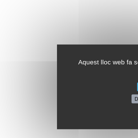
Aquest lloc web fa se
D