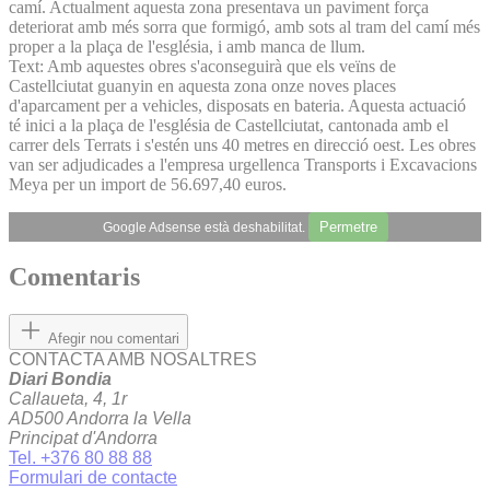
camí. Actualment aquesta zona presentava un paviment força
deteriorat amb més sorra que formigó, amb sots al tram del camí més
proper a la plaça de l'església, i amb manca de llum.
Text: Amb aquestes obres s'aconseguirà que els veïns de
Castellciutat guanyin en aquesta zona onze noves places
d'aparcament per a vehicles, disposats en bateria. Aquesta actuació
té inici a la plaça de l'església de Castellciutat, cantonada amb el
carrer dels Terrats i s'estén uns 40 metres en direcció oest. Les obres
van ser adjudicades a l'empresa urgellenca Transports i Excavacions
Meya per un import de 56.697,40 euros.
Permetre
Google Adsense està deshabilitat.
Comentaris
Afegir nou comentari
CONTACTA AMB NOSALTRES
Diari Bondia
Callaueta, 4, 1r
AD500 Andorra la Vella
Principat d'Andorra
Tel. +376 80 88 88
Formulari de contacte