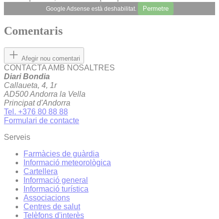
Permetre
Google Adsense està deshabilitat.
Comentaris
Afegir nou comentari
CONTACTA AMB NOSALTRES
Diari Bondia
Callaueta, 4, 1r
AD500 Andorra la Vella
Principat d'Andorra
Tel. +376 80 88 88
Formulari de contacte
Serveis
Farmàcies de guàrdia
Informació meteorològica
Cartellera
Informació general
Informació turística
Associacions
Centres de salut
Telèfons d'interès