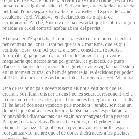
o quinze mesos. De moment, la reforma avança al ritme previst i es
preveu que estigui enllestida el 27 d'octubre, que és la data marcada
pel final d'obra, segons ha explicat el conseller d'Esports del comú
escaldenc, Jordi Vilanova, en declaracions als mitjans de
comunicació. Ara bé, Vilanova no ha descartat que les obres puguin
retardar-se o, del contrari, acabar abans del previst.
El conseller d'Esports ha dit que "ara estem en un moment decisori
per l'entrega de l'obra", tant pel que fa a Urbanisme, que és qui
controla l'obra, com pel que fa a la seva conselleria (Esports i
Informàtica), ja que ara és quan han de començar a preveure la
maquinària que necessitaran pel gimnàs, les guixetes, els punts
d'accés o, també, les càmeres de seguretat i videovigilància. "Estem
en un moment crucial on hem de prendre ja les decisions per poder
obrir les piscines el més aviat possible", ha remarcat Jordi Vilanova.
Una de les principals novetats seran els nous vestidors que es
crearan. Se'n faran uns per a nens i nenes separats, responent així a
la demanda de les escoles, per tal que no es barregin amb els adults.
Hi ha haurà dos nous vestidors pels monitors i, també, se'n farà un
de mixt, que tindrà accés directe a la piscina i serà especial per a
minusvàlids i discapacitats que vagin acompanyats d'una persona.
Pel que fa als vestidors d'homes i de dones, en el primer s'ha
eliminat el jacuzzi, la qual cosa ha permès guanyar molt d'espai i
reorganitzar-lo, mentre que el de dones tindrà accés a les piscines
sense escales.