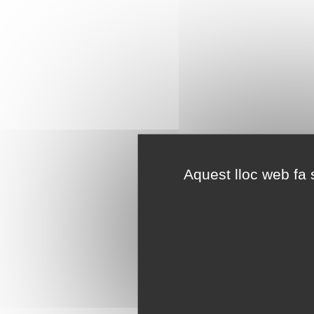
Aquest lloc web fa s