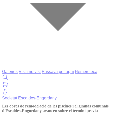
Galeries
Vist i no vist
Passava per aquí
Hemeroteca
Societat
Escaldes-Engordany
Les obres de remodelació de les piscines i el gimnàs comunals
d'Escaldes-Engordany avancen sobre el termini previst