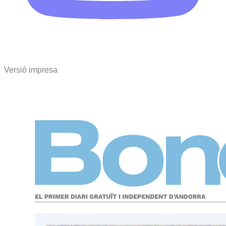
Versió impresa