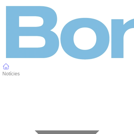
Panell de gestió de galetes
Notícies