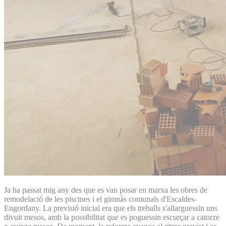
Ja ha passat mig any des que es van posar en marxa les obres de
remodelació de les piscines i el gimnàs comunals d'Escaldes-
Engordany. La previsió inicial era que els treballs s'allarguessin uns
divuit mesos, amb la possibilitat que es poguessin escurçar a catorze