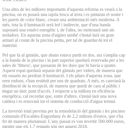
Una altra de les millores importants d'aquesta reforma es veurà a la
piscina, on es posarà una rajola fosca al terra i es pintaran el sostre i
les parets de color blanc, creant una ambientació més moderna. A
més, tota la il·luminació serà led i indirecte, que d'una banda
suposarà una estalvi energètic i, de l'altra, no molestarà tant als
nedadors. En aquesta zona d'aigües també s'instal·larà un gran
armari al costat de la piscina petita, per tal de guardar-hi tot el
material.
Pel que fa al gimnàs, que abans estava partit en dos, ara s'amplia cap
a la banda de la piscina i la part superior quedarà reservada per a les
sales de 'fitness', que passaran de les dues que hi havia a quatre.
Aquest espai quedarà separat del gimnàs per vidres, de manera que
els usuaris no perdran il·luminació. I els pilars d'aquesta zona, que
eren rodons, s'han restituït per uns de quadrats. A més, es canviarà la
distribució de la recepció, de manera que quedi de cara al públic i
tingui un únic punt d'accés. I respecte a la millora en eficiència
energètica, cal recordar que, entre d'altres, s'instal·larà una nova
caldera i es renovarà tot el sistema de conducció d'aigua termal.
La inversió total prevista per la remodelació del gimnàs i les piscines
comunals d'Escaldes-Engordany és de 2,2 milions d'euros, que s'ha
fet de manera plurianual. L'any passat es van invertir 500.000 euros,
mentre que els 1,7 restants són per aquest 2018.