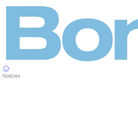
Panell de gestió de galetes
Notícies