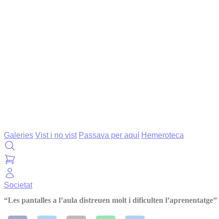
Galeries
Vist i no vist
Passava per aquí
Hemeroteca
Societat
“Les pantalles a l’aula distreuen molt i dificulten l’aprenentatge”