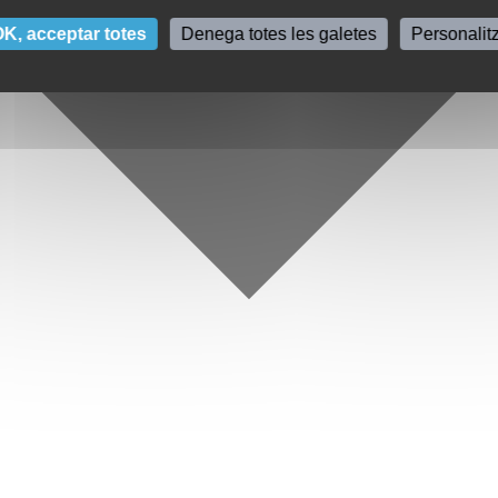
K, acceptar totes
Denega totes les galetes
Personalit