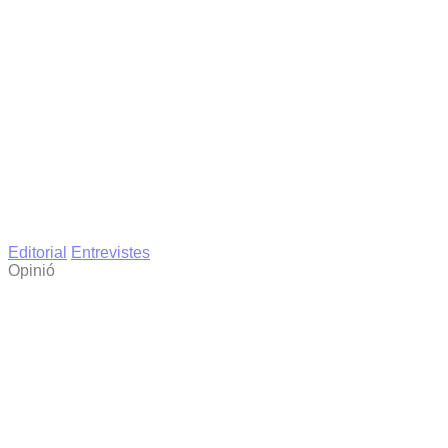
Editorial
Entrevistes
Opinió