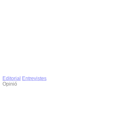
Editorial
Entrevistes
Opinió