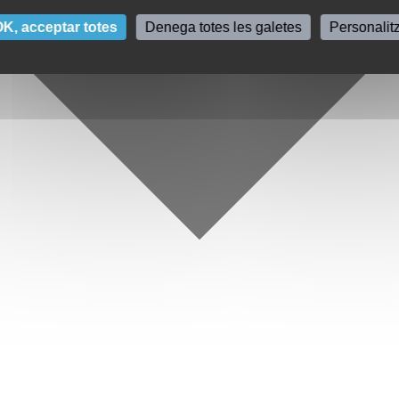
K, acceptar totes
Denega totes les galetes
Personalit