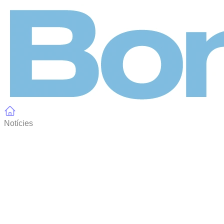
Panell de gestió de galetes
Notícies