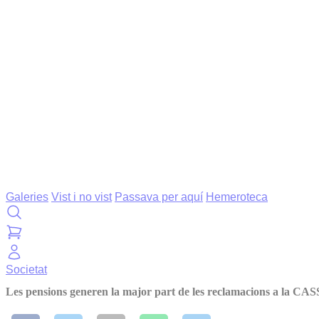
Galeries
Vist i no vist
Passava per aquí
Hemeroteca
Societat
Les pensions generen la major part de les reclamacions a la CAS