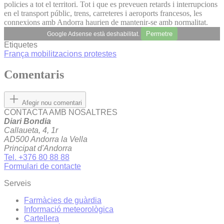
policies a tot el territori. Tot i que es preveuen retards i interrupcions
en el transport públic, trens, carreteres i aeroports francesos, les
connexions amb Andorra haurien de mantenir-se amb normalitat.
Permetre
Google Adsense està deshabilitat.
Etiquetes
França
mobilitzacions
protestes
Comentaris
Afegir nou comentari
CONTACTA AMB NOSALTRES
Diari Bondia
Callaueta, 4, 1r
AD500 Andorra la Vella
Principat d'Andorra
Tel. +376 80 88 88
Formulari de contacte
Serveis
Farmàcies de guàrdia
Informació meteorològica
Cartellera