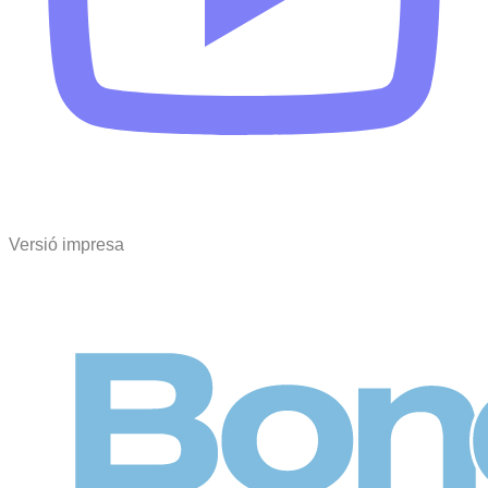
Versió impresa