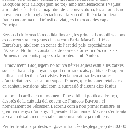
'Bloquons tout' (Bloquegem-ho tot), amb manifestacions i vagues
arreu del país. Tot i la magnitud de la convocatòria, les autoritats no
preveuen que hi hagi afectacions a la zona d'influència frontera
francoandorrana ni al trànsit de viatgers i mercaderies cap al
Principat.
Segons la informació recollida fins ara, les principals mobilitzacions
es concentraran en grans ciutats com París, Marsella, Lió o
Estrasburg, així com en zones de l’est del país, especialment
l’Alsàcia. No hi ha constància de convocatòries ni d’accions als
Pirineus ni en punts propers a la frontera amb Andorra.
El moviment 'Bloquegem-ho tot' va néixer aquest estiu a les xarxes
socials i ha anat guanyant suport entre sindicats, partits de l’esquerra
radical i col·lectius d’activistes. Reclamen aturar les mesures
d’austeritat previstes al pressupost francès, que inclouen retallades
en sanitat i pensions, així com la supressió d’alguns dies festius.
La jornada arriba en un moment d’inestabilitat política a França,
després de la caiguda del govern de François Bayrou i el
nomenament de Sébastien Lecornu com a nou primer ministre, el
quart en menys d’un any. El president Emmanuel Macron s’enfronta
així a un desafiament social en un clima polític ja molt tens.
Per fer front a la protesta, el govern francès desplega prop de 80.000