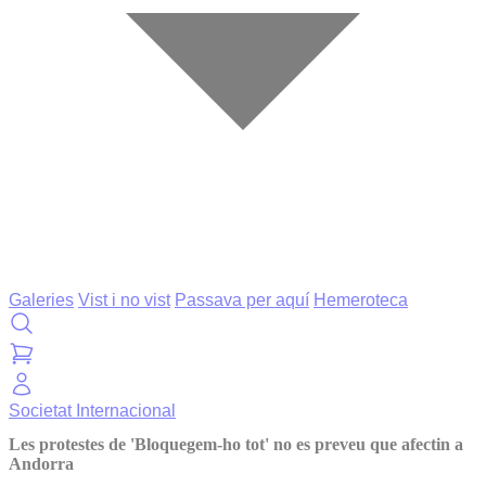
Galeries
Vist i no vist
Passava per aquí
Hemeroteca
Societat
Internacional
Les protestes de 'Bloquegem-ho tot' no es preveu que afectin a
Andorra