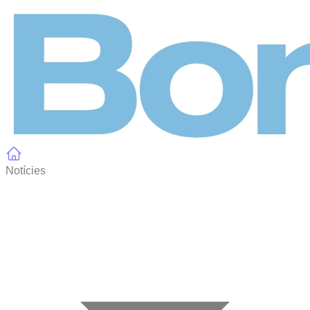
Panell de gestió de galetes
Notícies