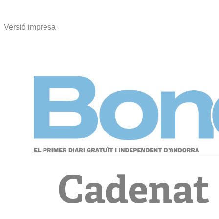
Versió impresa