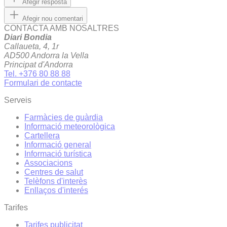
Afegir resposta
Afegir nou comentari
CONTACTA AMB NOSALTRES
Diari Bondia
Callaueta, 4, 1r
AD500 Andorra la Vella
Principat d'Andorra
Tel. +376 80 88 88
Formulari de contacte
Serveis
Farmàcies de guàrdia
Informació meteorològica
Cartellera
Informació general
Informació turística
Associacions
Centres de salut
Telèfons d'interès
Enllaços d'interés
Tarifes
Tarifes publicitat