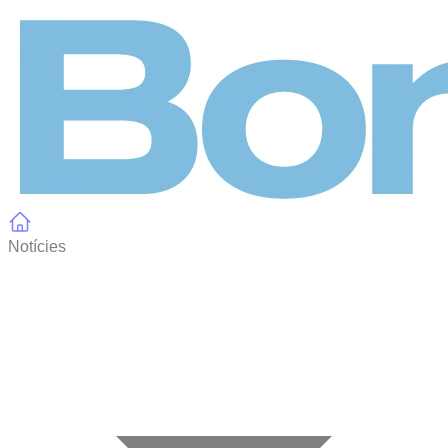
Panell de gestió de galetes
Notícies