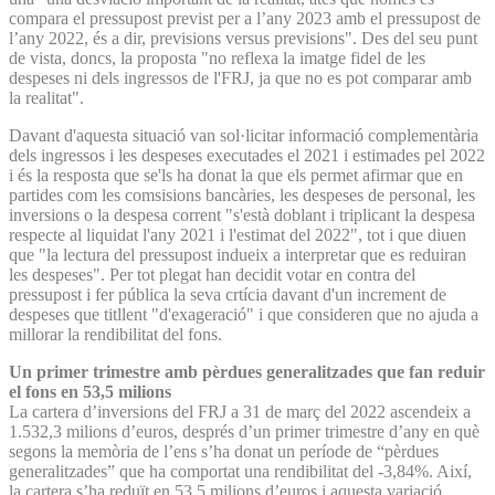
compara el pressupost previst per a l’any 2023 amb el pressupost de
l’any 2022, és a dir, previsions versus previsions". Des del seu punt
de vista, doncs, la proposta "no reflexa la imatge fidel de les
despeses ni dels ingressos de l'FRJ, ja que no es pot comparar amb
la realitat".
Davant d'aquesta situació van sol·licitar informació complementària
dels ingressos i les despeses executades el 2021 i estimades pel 2022
i és la resposta que se'ls ha donat la que els permet afirmar que en
partides com les comsisions bancàries, les despeses de personal, les
inversions o la despesa corrent "s'està doblant i triplicant la despesa
respecte al liquidat l'any 2021 i l'estimat del 2022", tot i que diuen
que "la lectura del pressupost indueix a interpretar que es reduiran
les despeses". Per tot plegat han decidit votar en contra del
pressupost i fer pública la seva crtícia davant d'un increment de
despeses que titllent "d'exageració" i que consideren que no ajuda a
millorar la rendibilitat del fons.
Un primer trimestre amb pèrdues generalitzades que fan reduir
el fons en 53,5 milions
La cartera d’inversions del FRJ a 31 de març del 2022 ascendeix a
1.532,3 milions d’euros, després d’un primer trimestre d’any en què
segons la memòria de l’ens s’ha donat un període de “pèrdues
generalitzades” que ha comportat una rendibilitat del -3,84%. Així,
la cartera s’ha reduït en 53,5 milions d’euros i aquesta variació