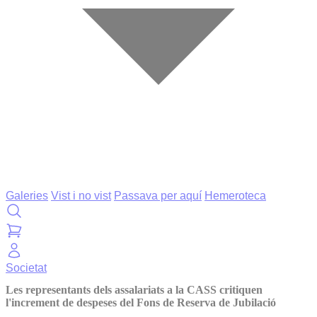
Galeries
Vist i no vist
Passava per aquí
Hemeroteca
Societat
Les representants dels assalariats a la CASS critiquen
l'increment de despeses del Fons de Reserva de Jubilació