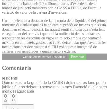
inclou, d’una banda, els 4,7 milions d’euros d’excedents de la
branca de jubilació transferits per la CASS a l’FRJ i, de l’altra, la
variació de valor de la cartera d’inversions.
Un altre element a destacar de la memòria de la liquidació del primer
trimestre és l’anàlisi que es fa de cara al procés de fusions que s’està
donant en el sector bancari. En aquest sentit s’indica que s’està fent
el seguiment dels canvis i que tot i la unificació de les entitats es
respectarien les directrius en vigor en relació amb la concentració
màxima en un mateix gestor. Tot i així, deixen clar que s’avaluen les
integracions per determinar si el FRJ vol aquesta integració de
carteres avui assignades a quatre gestors externs.
Permetre
Google Adsense està deshabilitat.
Comentaris
residents
Quin desastre la gestió de la CASS i dels nostres fons per la
jubilació, ens deixareu sense res i a més l'atenció al client es
molt desagradable
👍
👎