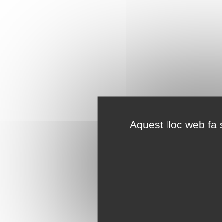
Aquest lloc web fa s