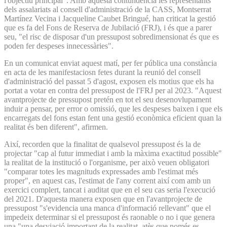
l'objectiu principal". Amb aquesta contundència les representants
dels assalariats al consell d'administració de la CASS, Montserrat
Martínez Vecina i Jacqueline Caubet Bringué, han criticat la gestió
que es fa del Fons de Reserva de Jubilació (FRJ), i és que a parer
seu, "el risc de disposar d'un pressupost sobredimensionat és que es
poden fer despeses innecessàries".
En un comunicat enviat aquest matí, per fer pública una constància
en acta de les manifestaciosn fetes durant la reunió del consell
d'administració del passat 5 d'agost, exposen els motius que els ha
portat a votar en contra del pressupost de l'FRJ per al 2023. "Aquest
avantprojecte de pressupost pretén en tot el seu desenovlupament
induir a pensar, per error o omissió, que les despeses baixen i que els
encarregats del fons estan fent una gestió econòmica eficient quan la
realitat és ben diferent", afirmen.
Així, recorden que la finalitat de qualsevol pressupost és la de
projectar "cap al futur immediat i amb la màxima exactitud possible"
la realitat de la institució o l'organisme, per això veuen obligatori
"comparar totes les magnituds expressades amb l'estimat més
proper", en aquest cas, l'estimat de l'any corrent així com amb un
exercici complert, tancat i auditat que en el seu cas seria l'execució
del 2021. D'aquesta manera exposen que en l'avantprojecte de
pressupost "s'evidencia una manca d'informació rellevant" que el
impedeix determinar si el pressupost és raonable o no i que genera
una "una desviació important de la realitat, atès que només es