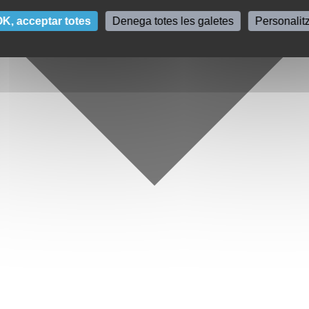
K, acceptar totes
Denega totes les galetes
Personalit