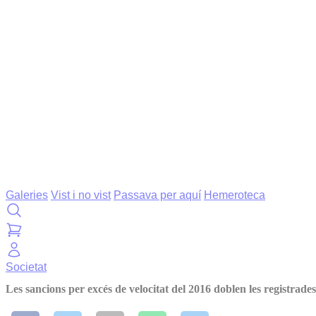
Galeries
Vist i no vist
Passava per aquí
Hemeroteca
Societat
Les sancions per excés de velocitat del 2016 doblen les registrades