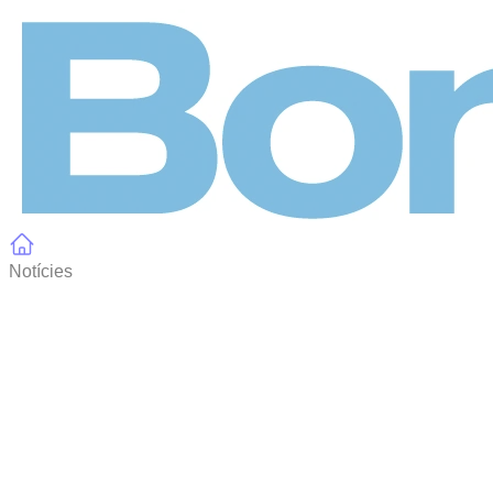
Panell de gestió de galetes
Notícies