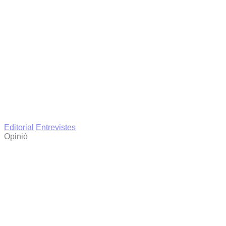
Editorial
Entrevistes
Opinió