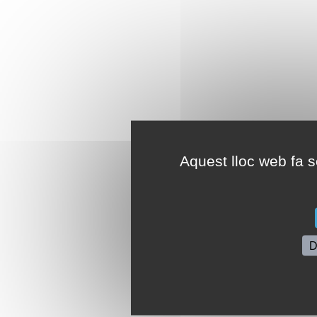
Aquest lloc web fa se
D