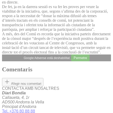
en directe.
De fet, ja en la darrera sessió es va fer les proves per veure la
viabilitat de la iniciativa, que, segons s’afirma des de la corporació,
respon a la necessitat de “donar la màxima difusió als temes
d’interès tractats en els consells de comú, tot potenciant la
transparència i oferint tota la informació als ciutadans de la
parròquia, per ampliar i reforçar la participació ciutadana”.
A més, des del Comú es recorda que la iniciativa parteix directament
de la cònsol major “després de l’experiència molt positiva durant la
celebració de les votacions al Centre de Congressos, amb la
instal·lació d’un circuit tancat de televisió, que va permetre seguir en
directe tot el procés electoral fins a la conclusió de l’escrutini”.
Permetre
Google Adsense està deshabilitat.
Comentaris
Afegir nou comentari
CONTACTA AMB NOSALTRES
Diari Bondia
Callaueta, 4, 1r
AD500 Andorra la Vella
Principat d'Andorra
Tel. +376 80 88 88