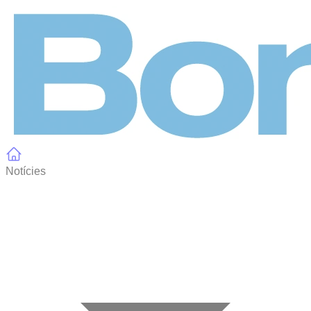
Panell de gestió de galetes
Notícies