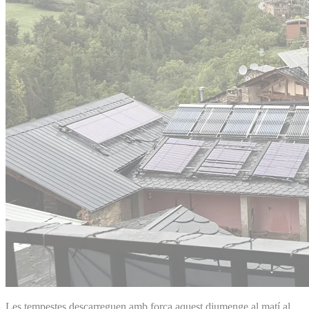
Les tempestes descarreguen amb força aquest diumenge al matí al