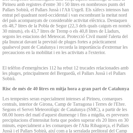
Pirineu amb registres d'entre 30 i 50 litres en nombrosos punts del
Pallars Sobirà, el Pallars Jussà i l'Alt Urgell. Els xàfecs intensos han
entrat pel quadrant nord-occidental i van escombrant la meitat nord
del país acompanyats de considerable activitat elèctrica. Destaquen
els 48,7 litres de la Pobla de Segur (22,3 dels quals caiguts en només
30 minuts), els 43,7 litres de Tremp o els 40,8 litres de Lladurs,
segons les estacions del Meteocat. Protecció Civil manté l'alerta del
pla Inuncat davant la previsió de pluges fortes a pràcticament
qualsevol punt de Catalunya i recorda la importància d'extremar les
precaucions en la mobilitat i en les activitats a l'exterior.
El telèfon d'emergències 112 ha rebut 12 trucades relacionades amb
les pluges, principalment del Berguedà, el Pallars Jussà i el Pallars
Sobirà.
Risc de més de 40 litres en mitja hora a gran part de Catalunya
Les tempestes seran especialment intenses al Pirineu, comarques
centrals, interior de Girona, Camp de Tarragona i Terres de l'Ebre.
Segons el Servei Meteorològic de Catalunya (SMC), a partir de les
08.00 hores del matí d'aquest diumenge i fins a migdia, es preveuen
precipitacions d'intensitat forta que poden superar els 20 litres en 30
minuts, especialment a les comarques de l'Alta Ribagorça, el Pallars
Jussà i el Pallars Sobirà, així com a la serralada prelitoral del Camp