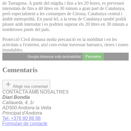
de Tarragona. A partir del migdia i fins a les 20 hores, es preveuen
intensitats de fins a 40 litres en 30 minuts a gran part de Catalunya,
però especialment a les comarques de Girona, Catalunya central i
àmbit metropolità. En paral·lel, a la resta de Catalunya també podrà
ploure amb intensitat i es podrien superar els 20 litres en 30 minuts a
nombrosos punts del país.
Protecció Civil demana molta precaució en la mobilitat i en les
activitats a l'exterior, així com evitar travessar barrancs, rieres i zones
inundables.
Permetre
Google Adsense està deshabilitat.
Comentaris
Afegir nou comentari
CONTACTA AMB NOSALTRES
Diari Bondia
Callaueta, 4, 1r
AD500 Andorra la Vella
Principat d'Andorra
Tel. +376 80 88 88
Formulari de contacte