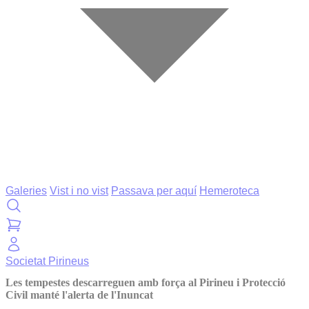
Galeries
Vist i no vist
Passava per aquí
Hemeroteca
Societat
Pirineus
Les tempestes descarreguen amb força al Pirineu i Protecció
Civil manté l'alerta de l'Inuncat