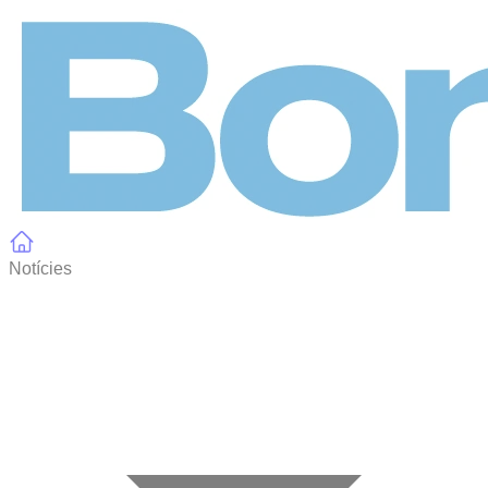
Panell de gestió de galetes
Notícies