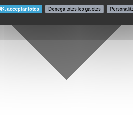
K, acceptar totes
Denega totes les galetes
Personalit