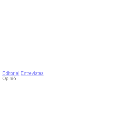
Editorial
Entrevistes
Opinió