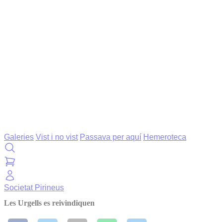
Galeries
Vist i no vist
Passava per aquí
Hemeroteca
Societat
Pirineus
Les Urgells es reivindiquen