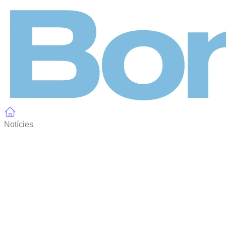
Panell de gestió de galetes
Notícies