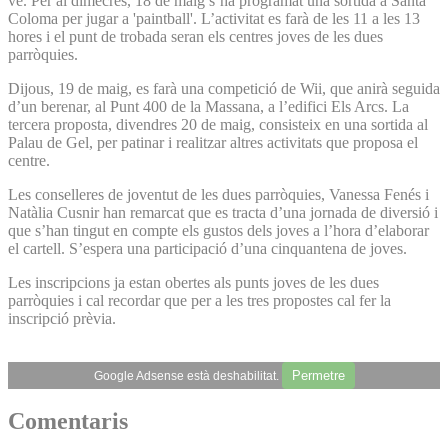
ve. Per al dimecres, 18 de maig s’ha programat una sortida a Santa
Coloma per jugar a 'paintball'. L’activitat es farà de les 11 a les 13
hores i el punt de trobada seran els centres joves de les dues
parròquies.
Dijous, 19 de maig, es farà una competició de Wii, que anirà seguida
d’un berenar, al Punt 400 de la Massana, a l’edifici Els Arcs. La
tercera proposta, divendres 20 de maig, consisteix en una sortida al
Palau de Gel, per patinar i realitzar altres activitats que proposa el
centre.
Les conselleres de joventut de les dues parròquies, Vanessa Fenés i
Natàlia Cusnir han remarcat que es tracta d’una jornada de diversió i
que s’han tingut en compte els gustos dels joves a l’hora d’elaborar
el cartell. S’espera una participació d’una cinquantena de joves.
Les inscripcions ja estan obertes als punts joves de les dues
parròquies i cal recordar que per a les tres propostes cal fer la
inscripció prèvia.
Permetre
Google Adsense està deshabilitat.
Comentaris