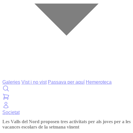
Galeries
Vist i no vist
Passava per aquí
Hemeroteca
Societat
Les Valls del Nord proposen tres activitats per als joves per a les
vacances escolars de la setmana vinent