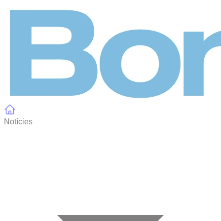
Panell de gestió de galetes
Notícies