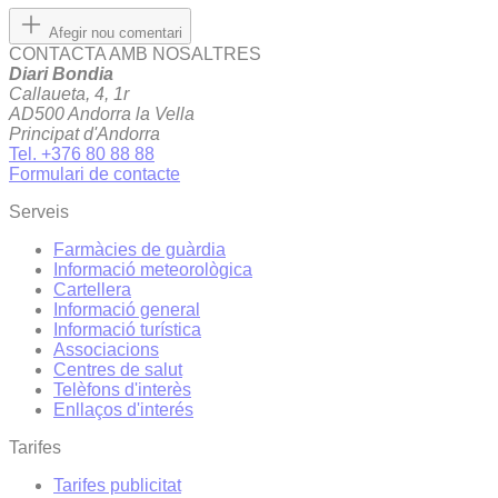
Afegir nou comentari
CONTACTA AMB NOSALTRES
Diari Bondia
Callaueta, 4, 1r
AD500 Andorra la Vella
Principat d'Andorra
Tel. +376 80 88 88
Formulari de contacte
Serveis
Farmàcies de guàrdia
Informació meteorològica
Cartellera
Informació general
Informació turística
Associacions
Centres de salut
Telèfons d'interès
Enllaços d'interés
Tarifes
Tarifes publicitat