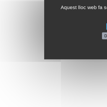
Aquest lloc web fa se
D