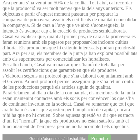
Ara per ara s’ha venut un 50% de la collita. Tot i així, cal recordar
que la producció va ser molt menys que la dels anys anteriors. Els
objectius a partir d’aquest moment passaran per preparar la
campanya de primavera, assolir els certificats de qualitat i consolidar
la companyia. Si de cara a l’any que ve això s’aconsegueix, la
intenció és avançar cap a la creació de productes semielaborats.
Casal va explicar que, quant al primer pas, de cara a la primavera es
faran reunions amb els pagesos per proposar-los incloure cultius
d’horta. Els productors que hi estiguin interessats podran prendre-hi
part. Ara per ara, els membres de la junta ja han explorat possibilitats
amb els supermercats per comercialitzar les hortalisses.
Per altra banda, Casal va remarcar que s’haurà de treballar per
assolir les certificacions que garanteixen que els productes
s’elaboren segons un protocol que s’ha elaborat conjuntament amb
el Govern. Aquest protocol permet assegurar que s’ha fet un control
de les produccions perquè els articles siguin de qualitat.
Paral·lelament al dia a dia de la companyia, els membres de la junta
estan mantenint contactes amb els socis per convèncer-los que s’ha
de continuar invertint en la societat. Casal va remarcar que tot i que
ara hi ha més socis que aposten per l’ampliació de capital, encara
n’hi ha que no hi creuen. Sobre aquesta qüestió va dir que es tracta
d’un fet “normal”, ja que els productors no estan satisfets amb el
funcionament de l’empresa perquè no ha acomplert els objectius.
Permetre
Google Adsense està deshabilitat.