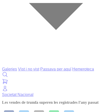
Galeries
Vist i no vist
Passava per aquí
Hemeroteca
Societat
Nacional
Les vendes de trumfa superen les registrades l’any passat