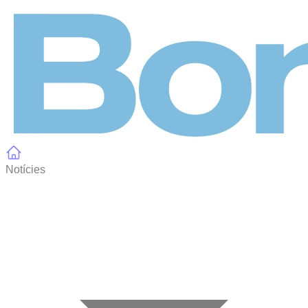
Panell de gestió de galetes
Notícies