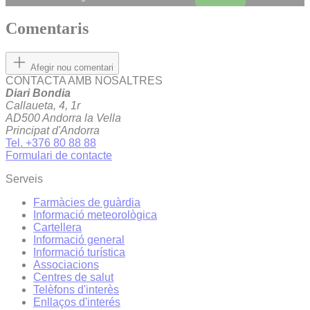
Comentaris
Afegir nou comentari
CONTACTA AMB NOSALTRES
Diari Bondia
Callaueta, 4, 1r
AD500 Andorra la Vella
Principat d'Andorra
Tel. +376 80 88 88
Formulari de contacte
Serveis
Farmàcies de guàrdia
Informació meteorològica
Cartellera
Informació general
Informació turística
Associacions
Centres de salut
Telèfons d'interès
Enllaços d'interés