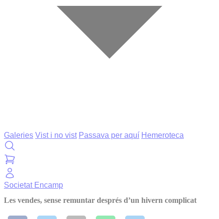
Galeries
Vist i no vist
Passava per aquí
Hemeroteca
Societat
Encamp
Les vendes, sense remuntar després d’un hivern complicat