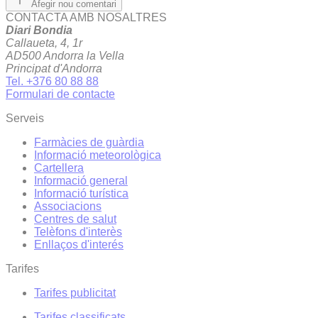
Afegir nou comentari
CONTACTA AMB NOSALTRES
Diari Bondia
Callaueta, 4, 1r
AD500 Andorra la Vella
Principat d'Andorra
Tel. +376 80 88 88
Formulari de contacte
Serveis
Farmàcies de guàrdia
Informació meteorològica
Cartellera
Informació general
Informació turística
Associacions
Centres de salut
Telèfons d'interès
Enllaços d'interés
Tarifes
Tarifes publicitat
Tarifes classificats