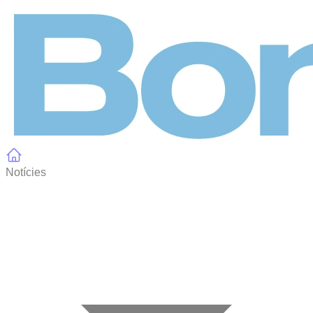
Panell de gestió de galetes
Notícies