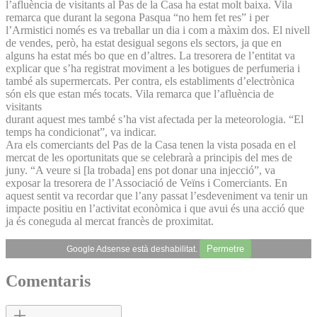
l’afluència de visitants al Pas de la Casa ha estat molt baixa. Vila
remarca que durant la segona Pasqua “no hem fet res” i per
l’Armistici només es va treballar un dia i com a màxim dos. El nivell
de vendes, però, ha estat des­igual segons els sectors, ja que en
alguns ha estat més bo que en d’altres. La tresorera de l’entitat va
explicar que s’ha registrat moviment a les botigues de perfumeria i
també als supermercats. Per contra, els establiments d’electrònica
són els que estan més tocats. Vila remarca que l’afluència de
visitants
durant aquest mes també s’ha vist afectada per la meteorologia. “El
temps ha condicionat”, va indicar.
Ara els comerciants del Pas de la Casa tenen la vista posada en el
mercat de les oportunitats que se celebrarà a principis del mes de
juny. “A veure si [la trobada] ens pot donar una injecció”, va
exposar la tresorera de l’Associació de Veïns i Comerciants. En
aquest sentit va recordar que l’any passat l’esdeveniment va tenir un
impacte positiu en l’activitat econòmica i que avui és una acció que
ja és coneguda al mercat francès de proximitat.
Permetre
Google Adsense està deshabilitat.
Comentaris