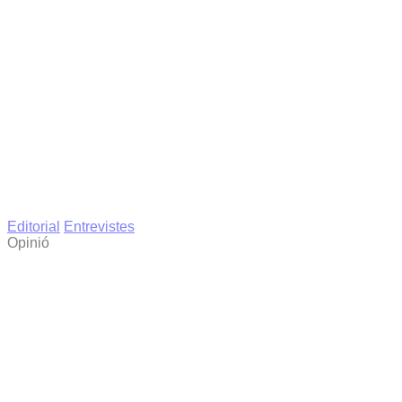
Editorial
Entrevistes
Opinió