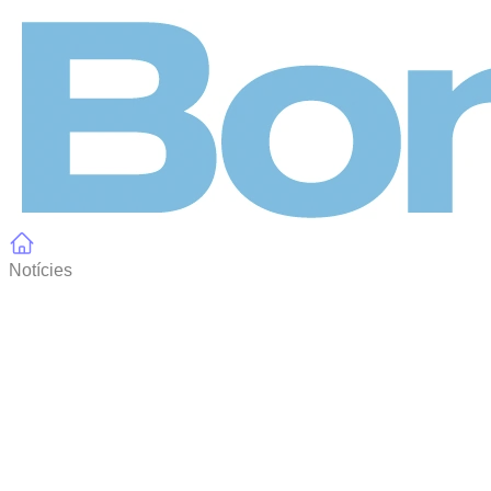
Panell de gestió de galetes
Notícies