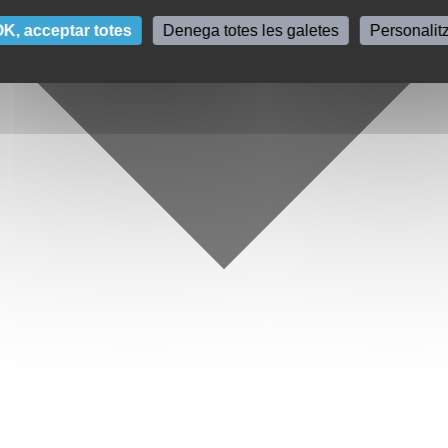
K, acceptar totes
Denega totes les galetes
Personalit