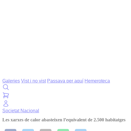
Galeries
Vist i no vist
Passava per aquí
Hemeroteca
Societat
Nacional
Les xarxes de calor abasteixen l’equivalent de 2.500 habitatges