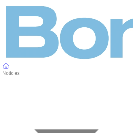
Panell de gestió de galetes
Notícies