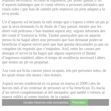
requisits necessaris, recollits al reglament, per poder gaudir d’un
d’aquests habitatges que el comú ofereix a persones jubilades que
viuen soles i que han de satisfer pels mateixos un preu adaptat a la
seva renda.
Un d’aquests sol·licitants fa més temps que s’espera a rebre un pis ja
que la seva demanda és de finals de l’any passat, mentre que les
altres vuit peticions s’han tramitat aquest any, segons informen des
del comú d’Andorra la Vella. També assenyalen que en aquests
mesos hi ha hagut altres nou persones que han demanat poder-se
beneficiar d’aquest servei però que han quedat descartades ja que no
complien els requisits que s’estipulen. Així, entre les causes per
denegar el servei hi ha hagut que alguns superaven el llindar
d’ingressos establert; altres el temps de residència necessari i altres
que tenien un pis en propietat.
Ara com ara hi ha catorze pisos ocupats, tots per persones soles, de
les quals dotze són dones i dos homes.
Aquest recurs residencial es va posar en marxa el 2008 i des de
llavors més d’un centenar de persones se n’ha beneficiat. Es tracta
d’un servei complementari al del menjador, que també s’ofereix al
mateix edifici al centre històric de la capital.
Permetre
Google Adsense està deshabilitat.