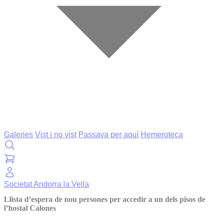
Galeries
Vist i no vist
Passava per aquí
Hemeroteca
Societat
Andorra la Vella
Llista d’espera de nou persones per accedir a un dels pisos de
l’hostal Calones