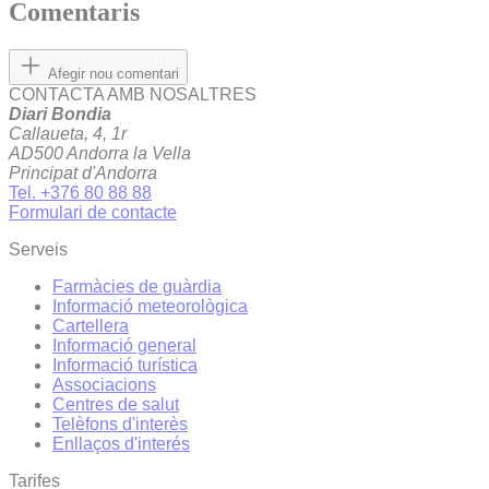
Comentaris
Afegir nou comentari
CONTACTA AMB NOSALTRES
Diari Bondia
Callaueta, 4, 1r
AD500 Andorra la Vella
Principat d'Andorra
Tel. +376 80 88 88
Formulari de contacte
Serveis
Farmàcies de guàrdia
Informació meteorològica
Cartellera
Informació general
Informació turística
Associacions
Centres de salut
Telèfons d'interès
Enllaços d'interés
Tarifes