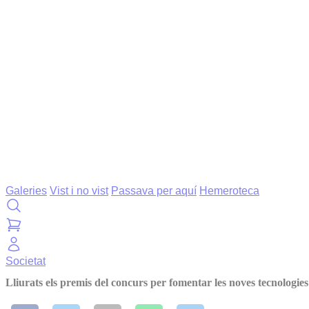
Galeries
Vist i no vist
Passava per aquí
Hemeroteca
Societat
Lliurats els premis del concurs per fomentar les noves tecnologies