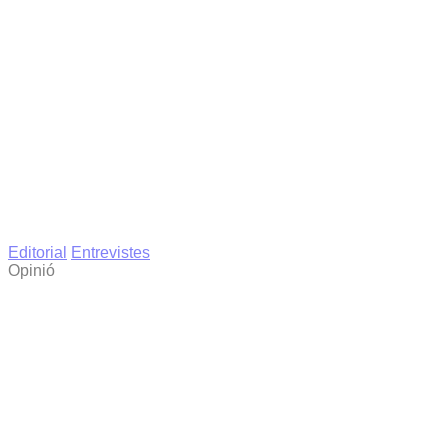
Editorial
Entrevistes
Opinió