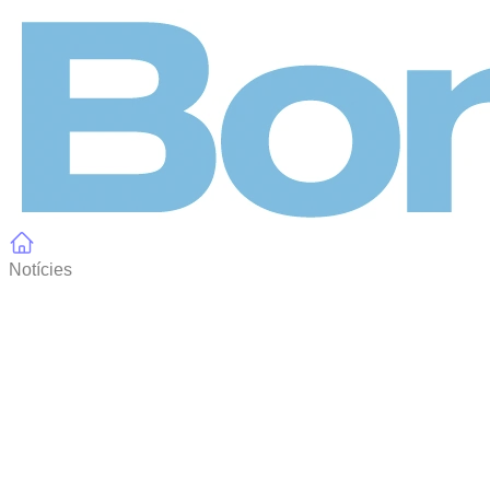
Panell de gestió de galetes
Notícies