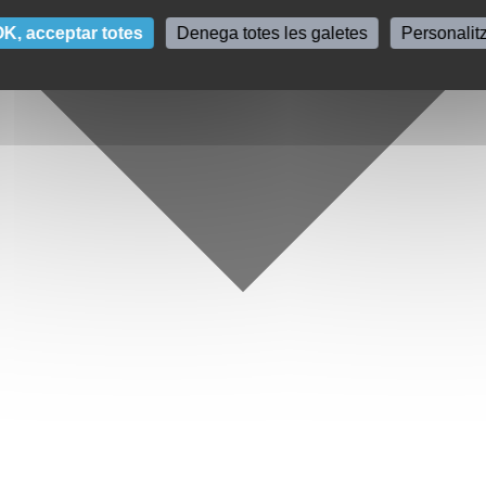
K, acceptar totes
Denega totes les galetes
Personalit