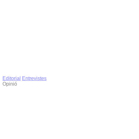
Editorial
Entrevistes
Opinió