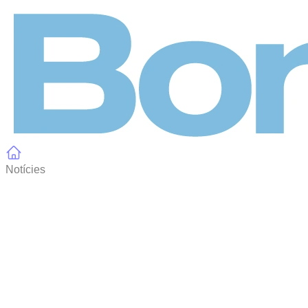
Panell de gestió de galetes
Notícies