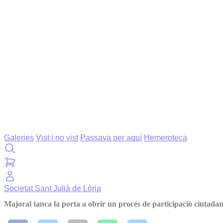
Galeries
Vist i no vist
Passava per aquí
Hemeroteca
Societat
Sant Julià de Lòria
Majoral tanca la porta a obrir un procés de participació ciutadana