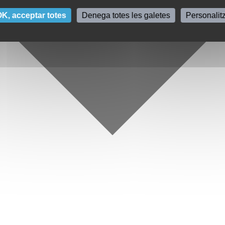
K, acceptar totes
Denega totes les galetes
Personalit