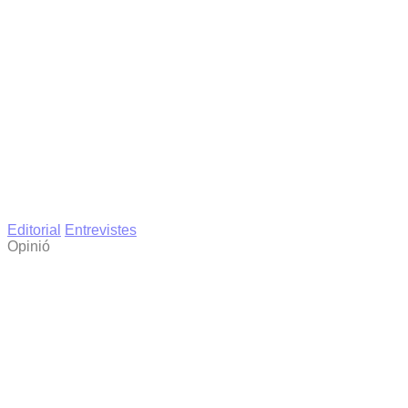
Editorial
Entrevistes
Opinió