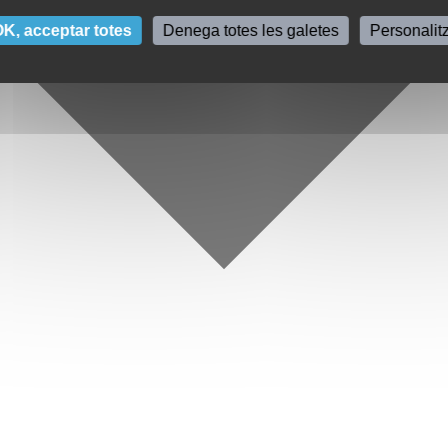
K, acceptar totes
Denega totes les galetes
Personalit