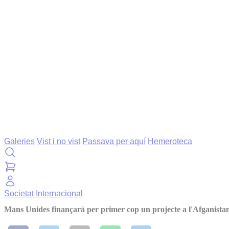
Galeries
Vist i no vist
Passava per aquí
Hemeroteca
Societat
Internacional
Mans Unides finançarà per primer cop un projecte a l'Afganista