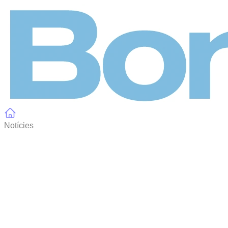
Panell de gestió de galetes
Notícies