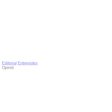
Editorial
Entrevistes
Opinió