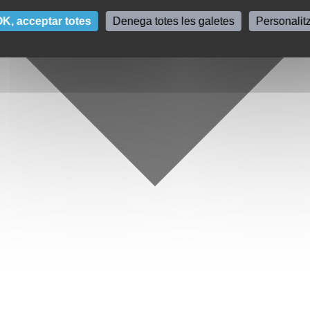
K, acceptar totes
Denega totes les galetes
Personalit