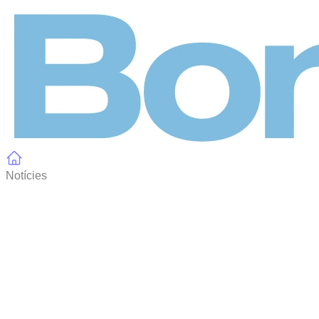
Panell de gestió de galetes
Notícies