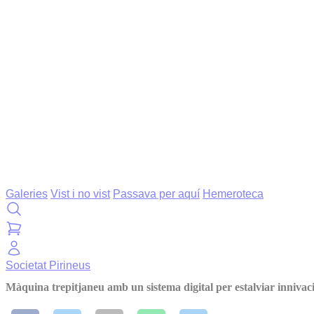
Galeries
Vist i no vist
Passava per aquí
Hemeroteca
Societat
Pirineus
Màquina trepitjaneu amb un sistema digital per estalviar innivac