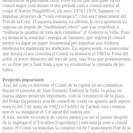
modernitzar la parròquia. Així, Pons va dir que tant quan va ser
cònsol major com durant el seu període com a cònsol menor al
costat d’Antoni Puigdellívol, els anys 1978 i 1979, Samarra va
impulsar projectes de “visió estratègica”, com ara l’aparcament del
Prat de la Creu. D’aquesta manera, va afirmar, la seva aportació va
suposar un impuls de “moltíssimes obres” que van contribuir a
“millorar la qualitat de vida dels ciutadans” d’Andorra la Vella. Pons
va destacar la tenacitat i energia de Samarra, que segons el cònsol
menor va jugar un paper fonamental per impulsar una Andorra
moderna tot mantenint les tradicions. En aquest sentit, va assenyalar
que durant el seu consolat el Comú va instaurar el 1983 la Festa del
poble el tercer dimecres del mes de juny, una festa que posteriorment
es va fixar per a Sant Joan, i que va revaloritzar la cremada de les
falles.
Projectes importants
Així, tal com va informar el Comú de la capital en un comunicat,
durant el consolat de Joan Samarra Andorra la Vella va posar en
marxa alguns projectes importants, com la construcció de la plaça
del Poble (la primera acta de consell de comú on apareix amb aquest
nom és del 5 de març de 1982) o l’edifici de l’actual casa comuna,
que es va inaugurar el 5 d’agost del mateix any.
A més, mentre va exercir de cònsol menor (va ser el primer després
de la segregació d’Escaldes-Engordany) i més tard ja com a cònsol
major, el Comú va impulsar la construcció de l’aparcament Prat de la