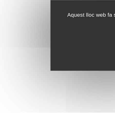
Aquest lloc web fa s