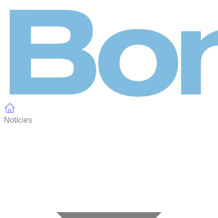
Panell de gestió de galetes
Notícies