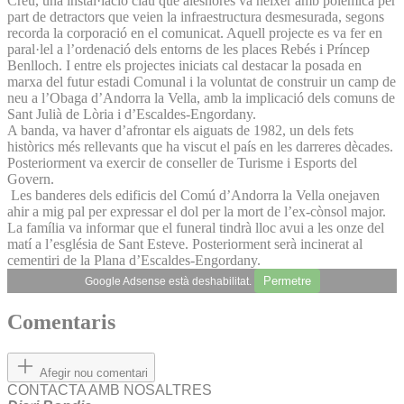
Creu, una instal·lació clau que aleshores va néixer amb polèmica per
part de detractors que veien la infraestructura desmesurada, segons
recorda la corporació en el comunicat. Aquell projecte es va fer en
paral·lel a l’ordenació dels entorns de les places Rebés i Príncep
Benlloch. I entre els projectes iniciats cal destacar la posada en
marxa del futur estadi Comunal i la voluntat de construir un camp de
neu a l’Obaga d’Andorra la Vella, amb la implicació dels comuns de
Sant Julià de Lòria i d’Escaldes-Engordany.
A banda, va haver d’afrontar els aiguats de 1982, un dels fets
històrics més rellevants que ha viscut el país en les darreres dècades.
Posteriorment va exercir de conseller de Turisme i Esports del
Govern.
Les banderes dels edificis del Comú d’Andorra la Vella onejaven
ahir a mig pal per expressar el dol per la mort de l’ex-cònsol major.
La família va informar que el funeral tindrà lloc avui a les onze del
matí a l’església de Sant Esteve. Posteriorment serà incinerat al
cementiri de la Plana d’Escaldes-Engordany.
Permetre
Google Adsense està deshabilitat.
Comentaris
Afegir nou comentari
CONTACTA AMB NOSALTRES