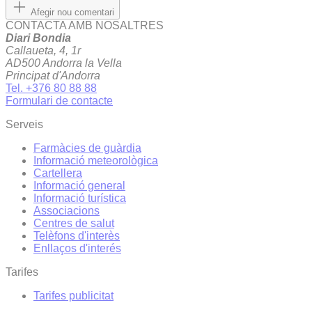
Afegir nou comentari
CONTACTA AMB NOSALTRES
Diari Bondia
Callaueta, 4, 1r
AD500 Andorra la Vella
Principat d'Andorra
Tel. +376 80 88 88
Formulari de contacte
Serveis
Farmàcies de guàrdia
Informació meteorològica
Cartellera
Informació general
Informació turística
Associacions
Centres de salut
Telèfons d'interès
Enllaços d'interés
Tarifes
Tarifes publicitat