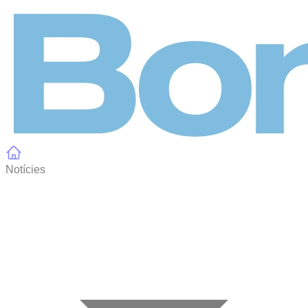
Panell de gestió de galetes
Notícies