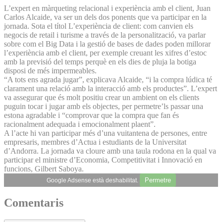
L’expert en màrqueting relacional i experiència amb el client, Juan
Carlos Alcaide, va ser un dels dos ponents que va participar en la
jornada. Sota el títol L’experiència de client: com canvien els
negocis de retail i turisme a través de la personalització, va parlar
sobre com el Big Data i la gestió de bases de dades poden millorar
l’experiència amb el client, per exemple creuant les xifres d’estoc
amb la previsió del temps perquè en els dies de pluja la botiga
disposi de més impermeables.
“A tots ens agrada jugar”, explicava Alcaide, “i la compra lúdica té
clarament una relació amb la interacció amb els productes”. L’expert
va assegurar que és molt positiu crear un ambient on els clients
puguin tocar i jugar amb els objectes, per permetre’ls passar una
estona agradable i “comprovar que la compra que fan és
racionalment adequada i emocionalment plaent”.
A l’acte hi van participar més d’una vuitantena de persones, entre
empresaris, membres d’Actua i estudiants de la Universitat
d’Andorra. La jornada va cloure amb una taula rodona en la qual va
participar el ministre d’Economia, Competitivitat i Innovació en
funcions, Gilbert Saboya.
Permetre
Google Adsense està deshabilitat.
Comentaris