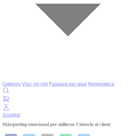
Galeries
Vist i no vist
Passava per aquí
Hemeroteca
Societat
Màrqueting emocional per millorar l’atenció al client