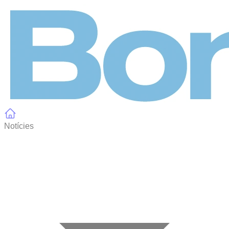
Panell de gestió de galetes
Notícies