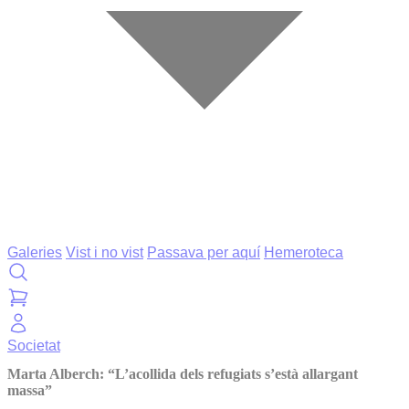
Galeries
Vist i no vist
Passava per aquí
Hemeroteca
Societat
Marta Alberch: “L’acollida dels refugiats s’està allargant
massa”