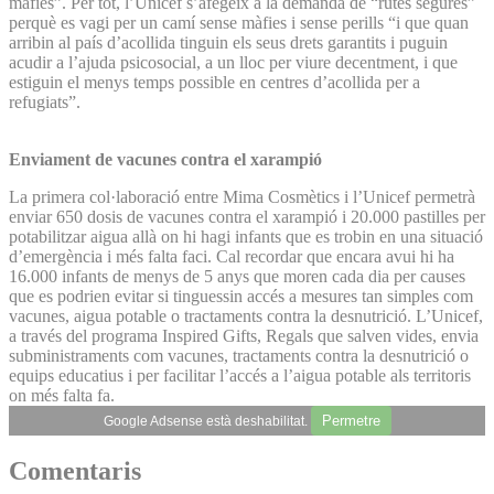
màfies”. Per tot, l’Unicef s’afegeix a la demanda de “rutes segures”
perquè es vagi per un camí sense màfies i sense perills “i que quan
arribin al país d’acollida tinguin els seus drets garantits i puguin
acudir a l’ajuda psicosocial, a un lloc per viure decentment, i que
estiguin el menys temps possible en centres d’acollida per a
refugiats”.
Enviament de vacunes contra el xarampió
La primera col·laboració entre Mima Cosmètics i l’Unicef permetrà
enviar 650 dosis de vacunes contra el xarampió i 20.000 pastilles per
potabilitzar aigua allà on hi hagi infants que es trobin en una situació
d’emergència i més falta faci. Cal recordar que encara avui hi ha
16.000 infants de menys de 5 anys que moren cada dia per causes
que es podrien evitar si tinguessin accés a mesures tan simples com
vacunes, aigua potable o tractaments contra la desnutrició. L’Unicef,
a través del programa Inspired Gifts, Regals que salven vides, envia
subministraments com vacunes, tractaments contra la desnutrició o
equips educatius i per facilitar l’accés a l’aigua potable als territoris
on més falta fa.
Permetre
Google Adsense està deshabilitat.
Comentaris