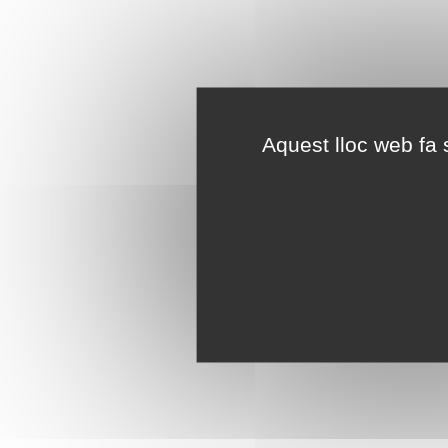
Aquest lloc web fa s