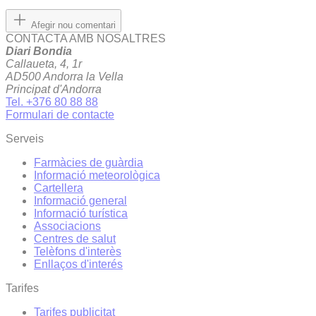
Afegir nou comentari
CONTACTA AMB NOSALTRES
Diari Bondia
Callaueta, 4, 1r
AD500 Andorra la Vella
Principat d'Andorra
Tel. +376 80 88 88
Formulari de contacte
Serveis
Farmàcies de guàrdia
Informació meteorològica
Cartellera
Informació general
Informació turística
Associacions
Centres de salut
Telèfons d'interès
Enllaços d'interés
Tarifes
Tarifes publicitat