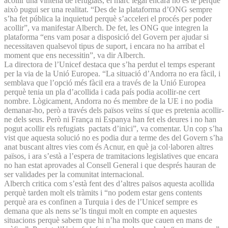
acollir una vintena de refugiats, el marc legal encara no es té perquè
això pugui ser una realitat. “Des de la plataforma d’ONG sempre
s’ha fet pública la inquietud perquè s’acceleri el procés per poder
acollir”, va manifestar Alberch. De fet, les ONG que integren la
plataforma “ens vam posar a disposició del Govern per ajudar si
necessitaven qualsevol tipus de suport, i encara no ha arribat el
moment que ens necessitin”, va dir Alberch.
La directora de l’Unicef destaca que s’ha perdut el temps esperant
per la via de la Unió Europea. “La situació d’Andorra no era fàcil, i
semblava que l’opció més fàcil era a través de la Unió Europea
perquè tenia un pla d’acollida i cada país podia acollir-ne cert
nombre. Lògicament, Andorra no és membre de la UE i no podia
demanar-ho, però a través dels països veïns sí que es pretenia acollir-
ne dels seus. Però ni França ni Espanya han fet els deures i no han
pogut acollir els refugiats pactats d’inici”, va comentar. Un cop s’ha
vist que aquesta solució no es podia dur a terme des del Govern s’ha
anat buscant altres vies com és Acnur, en què ja col·laboren altres
països, i ara s’està a l’espera de tramitacions legislatives que encara
no han estat aprovades al Consell General i que després hauran de
ser validades per la comunitat internacional.
Alberch critica com s’està fent des d’altres països aquesta acollida
perquè tarden molt els tràmits i “no podem estar gens contents
perquè ara es confinen a Turquia i des de l’Unicef sempre es
demana que als nens se’ls tingui molt en compte en aquestes
situacions perquè sabem que hi n’ha molts que cauen en mans de