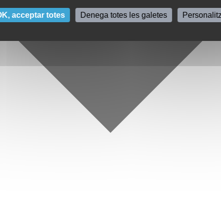
K, acceptar totes
Denega totes les galetes
Personalit