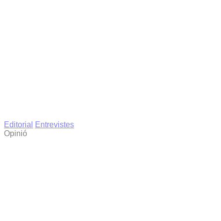
Editorial
Entrevistes
Opinió