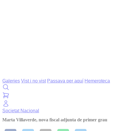
Galeries
Vist i no vist
Passava per aquí
Hemeroteca
Societat
Nacional
Marta Villaverde, nova fiscal adjunta de primer grau