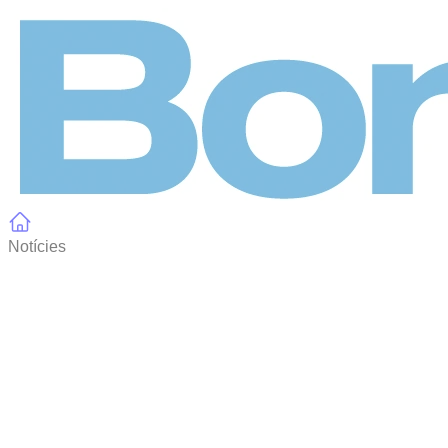
Panell de gestió de galetes
Notícies