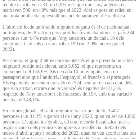
mentre n'arribaven 231, un 6,9% més que que l'any anterior, en
marxaven 509, un 48% més que el 2022. Així es posa en relleu en
una nota publicada aquest dilluns pel departament d'Estadística.
L’altre col·lectiu amb saldo migratori negatiu és el de nacionalitat
portuguesa, de -85. Amb passaport lusità van abandonar el país 284
persones (un 4,4% més que l’any anterior), un de cada 10 dels
emigrants, i tan sols en van arribar 199 (un 3,9% menys que el
2022).
Per contra, el grup d’altres nacionalitats és el que presenta un saldo
migratori positiu més elevat, amb 3.052, el que representa un
creixement del 158,9%. Sis de cada 10 nouvinguts tenia un
passaport altre que l’andorrà, l’espanyol, el francès o el portuguès.
Els espanyols presenten un saldo de 524, sent un de cada cinc dels
que van arribar, encara que la variació és negativa del 31,3%
respecte de l’any anterior; i els francesos de 194, amb una variació
positiva del 48,1%.
En termes globals, el saldo migratori va ser positiu de 3.407
persones i un 81,2% superior al de l’any 2022, quan va ser de 1.880
persones. L’augment s’explica, tal com recorda Estadística, per la
regularització dels permisos temporers a residència i treball dels
mesos d’abril a juny i octubre del 2023, quan es van acordar uns tres
milers d’autoritzacions noves a diferència de l’any anterior, que van