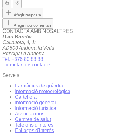
👍
👎
Afegir resposta
Afegir nou comentari
CONTACTA AMB NOSALTRES
Diari Bondia
Callaueta, 4, 1r
AD500 Andorra la Vella
Principat d'Andorra
Tel. +376 80 88 88
Formulari de contacte
Serveis
Farmàcies de guàrdia
Informació meteorològica
Cartellera
Informació general
Informació turística
Associacions
Centres de salut
Telèfons d'interès
Enllaços d'interés