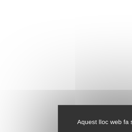
Aquest lloc web fa s