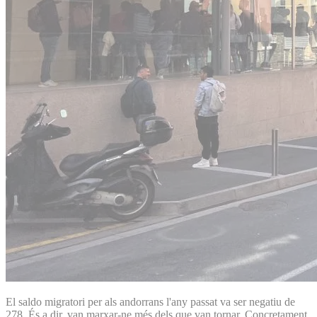
El saldo migratori per als andorrans l'any passat va ser negatiu de
278. És a dir, van marxar-ne més dels que van tornar. Concretament,