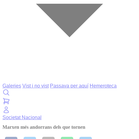
Galeries
Vist i no vist
Passava per aquí
Hemeroteca
Societat
Nacional
Marxen més andorrans dels que tornen