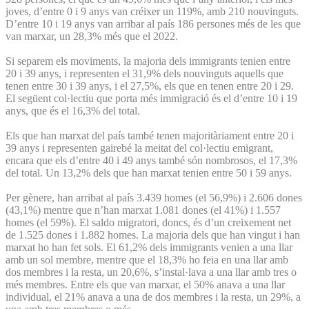
joves, d’entre 0 i 9 anys van créixer un 119%, amb 210 nouvinguts.
D’entre 10 i 19 anys van arribar al país 186 persones més de les que
van marxar, un 28,3% més que el 2022.
Si separem els moviments, la majoria dels immigrants tenien entre
20 i 39 anys, i representen el 31,9% dels nouvinguts aquells que
tenen entre 30 i 39 anys, i el 27,5%, els que en tenen entre 20 i 29.
El següent col·lectiu que porta més immigració és el d’entre 10 i 19
anys, que és el 16,3% del total.
Els que han marxat del país també tenen majoritàriament entre 20 i
39 anys i representen gairebé la meitat del col·lectiu emigrant,
encara que els d’entre 40 i 49 anys també són nombrosos, el 17,3%
del total. Un 13,2% dels que han marxat tenien entre 50 i 59 anys.
Per gènere, han arribat al país 3.439 homes (el 56,9%) i 2.606 dones
(43,1%) mentre que n’han marxat 1.081 dones (el 41%) i 1.557
homes (el 59%). El saldo migratori, doncs, és d’un creixement net
de 1.525 dones i 1.882 homes. La majoria dels que han vingut i han
marxat ho han fet sols. El 61,2% dels immigrants venien a una llar
amb un sol membre, mentre que el 18,3% ho feia en una llar amb
dos membres i la resta, un 20,6%, s’instal·lava a una llar amb tres o
més membres. Entre els que van marxar, el 50% anava a una llar
individual, el 21% anava a una de dos membres i la resta, un 29%, a