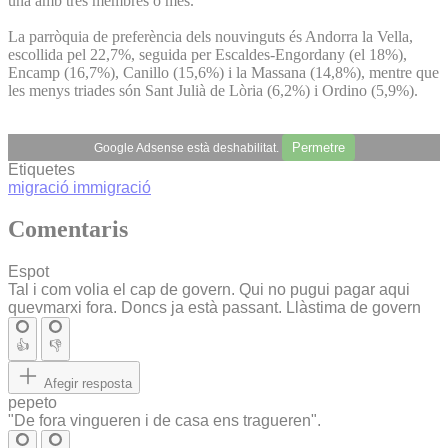
una amb tres membres o més.
La parròquia de preferència dels nouvinguts és Andorra la Vella,
escollida pel 22,7%, seguida per Escaldes-Engordany (el 18%),
Encamp (16,7%), Canillo (15,6%) i la Massana (14,8%), mentre que
les menys triades són Sant Julià de Lòria (6,2%) i Ordino (5,9%).
Permetre
Google Adsense està deshabilitat.
Etiquetes
migració
immigració
Comentaris
Espot
Tal i com volia el cap de govern. Qui no pugui pagar aqui
quevmarxi fora. Doncs ja està passant. Llàstima de govern
👍
👎
Afegir resposta
pepeto
"De fora vingueren i de casa ens tragueren".