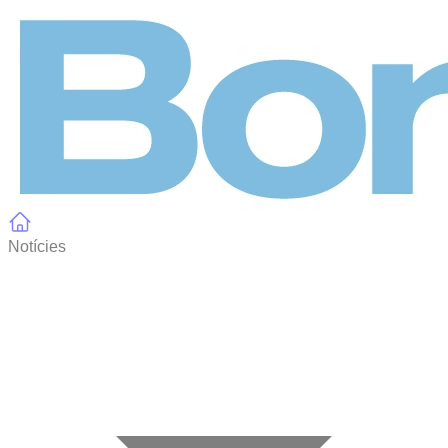
Panell de gestió de galetes
Notícies