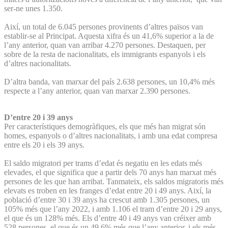
ser-ne unes 1.350.
Així, un total de 6.045 persones provinents d’altres països van
establir-se al Principat. Aquesta xifra és un 41,6% superior a la de
l’any anterior, quan van arribar 4.270 persones. Destaquen, per
sobre de la resta de nacionalitats, els immigrants espanyols i els
d’altres nacionalitats.
D’altra banda, van marxar del país 2.638 persones, un 10,4% més
respecte a l’any anterior, quan van marxar 2.390 persones.
D’entre 20 i 39 anys
Per característiques demogràfiques, els que més han migrat són
homes, espanyols o d’altres nacionalitats, i amb una edat compresa
entre els 20 i els 39 anys.
El saldo migratori per trams d’edat és negatiu en les edats més
elevades, el que significa que a partir dels 70 anys han marxat més
persones de les que han arribat. Tanmateix, els saldos migratoris més
elevats es troben en les franges d’edat entre 20 i 49 anys. Així, la
població d’entre 30 i 39 anys ha crescut amb 1.305 persones, un
105% més que l’any 2022, i amb 1.106 el tram d’entre 20 i 29 anys,
el que és un 128% més. Els d’entre 40 i 49 anys van créixer amb
528 persones, el que és un 49,6% més que l’any anterior, i els més