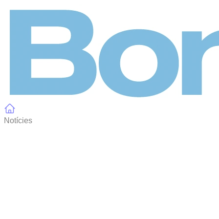
Panell de gestió de galetes
Notícies