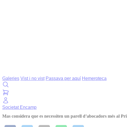
Galeries
Vist i no vist
Passava per aquí
Hemeroteca
Societat
Encamp
Mas considera que es necessiten un parell d’abocadors més al Pri