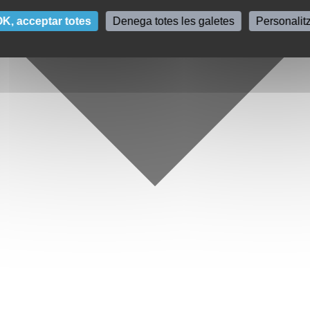
K, acceptar totes
Denega totes les galetes
Personalit