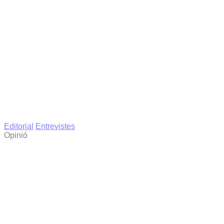
Editorial
Entrevistes
Opinió