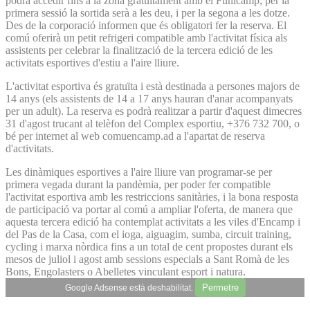
podrà accedir fins a la zona gratuïtament amb el Funicamp, per la
primera sessió la sortida serà a les deu, i per la segona a les dotze.
Des de la corporació informen que és obligatori fer la reserva. El
comú oferirà un petit refrigeri compatible amb l'activitat física als
assistents per celebrar la finalització de la tercera edició de les
activitats esportives d'estiu a l'aire lliure.
L'activitat esportiva és gratuïta i està destinada a persones majors de
14 anys (els assistents de 14 a 17 anys hauran d'anar acompanyats
per un adult). La reserva es podrà realitzar a partir d'aquest dimecres
31 d'agost trucant al telèfon del Complex esportiu, +376 732 700, o
bé per internet al web comuencamp.ad a l'apartat de reserva
d'activitats.
Les dinàmiques esportives a l'aire lliure van programar-se per
primera vegada durant la pandèmia, per poder fer compatible
l'activitat esportiva amb les restriccions sanitàries, i la bona resposta
de participació va portar al comú a ampliar l'oferta, de manera que
aquesta tercera edició ha contemplat activitats a les viles d'Encamp i
del Pas de la Casa, com el ioga, aiguagim, sumba, circuit training,
cycling i marxa nòrdica fins a un total de cent propostes durant els
mesos de juliol i agost amb sessions especials a Sant Romà de les
Bons, Engolasters o Abelletes vinculant esport i natura.
Permetre
Google Adsense està deshabilitat.