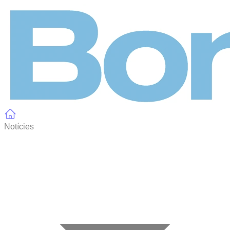
Panell de gestió de galetes
Notícies