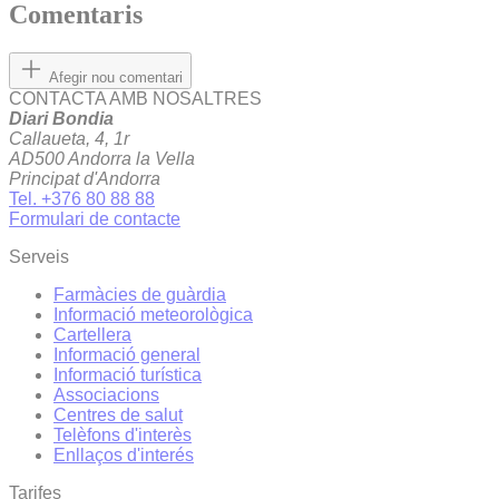
Comentaris
Afegir nou comentari
CONTACTA AMB NOSALTRES
Diari Bondia
Callaueta, 4, 1r
AD500 Andorra la Vella
Principat d'Andorra
Tel. +376 80 88 88
Formulari de contacte
Serveis
Farmàcies de guàrdia
Informació meteorològica
Cartellera
Informació general
Informació turística
Associacions
Centres de salut
Telèfons d'interès
Enllaços d'interés
Tarifes