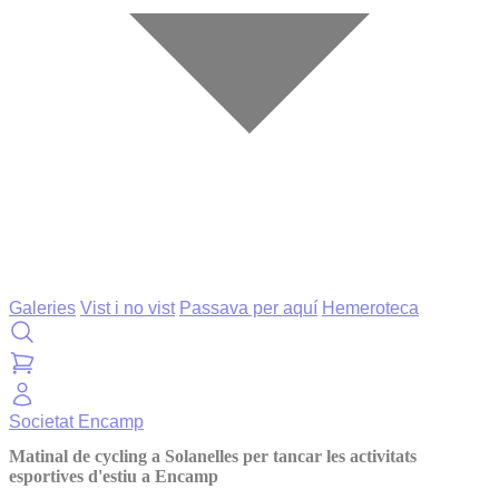
Galeries
Vist i no vist
Passava per aquí
Hemeroteca
Societat
Encamp
Matinal de cycling a Solanelles per tancar les activitats
esportives d'estiu a Encamp