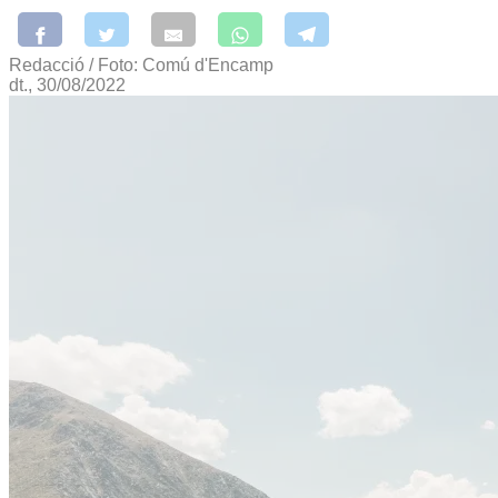
Redacció / Foto: Comú d'Encamp
dt., 30/08/2022