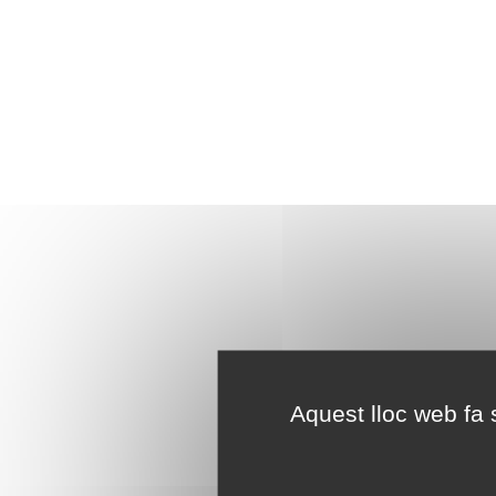
Aquest lloc web fa s