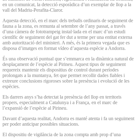
en un comunicat, la detecció esporàdica d’un exemplar de llop a la
vall del Madriu-Perafita-Claror.
Aquesta detecció, en el marc dels treballs ordinaris de seguiment de
fauna a la zona, es remunta al setembre de l’any passat, a través
d’una càmera de fototrampeig instal·lada en el marc d’un estudi
científic de seguiment del gat fer dut a terme per una entitat externa
amb autorització del ministeri. A més, és la primera vegada que es
disposa d’imatges en format vídeo d’aquesta espècie a Andorra.
És una observació puntual que s’emmarca en la dinàmica natural de
desplaçament de l’espècie al Pirineu. Aquest tipus de seguiment
requereix mantenir els dispositius de control durant períodes
prolongats a la muntanya, fet que permet recollir dades fiables i
extreure conclusions rigoroses sobre la presència i evolució de les
espècies.
Els darrers anys s’ha detectat la presència del llop en territoris
propers, especialment a Catalunya i a França, en el marc de
l’expansió de l’espècie al Pirineu.
Davant d’aquesta realitat, Andorra es manté atenta i fa un seguiment
per poder anticipar possibles situacions.
El dispositiu de vigilància de la zona compta amb prop d’una