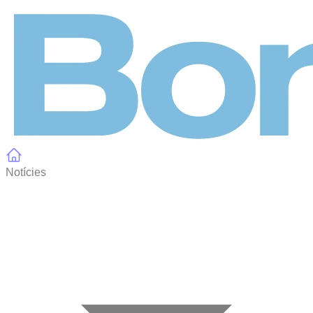
Panell de gestió de galetes
Notícies