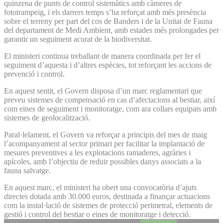
quinzena de punts de control sistemàtics amb càmeres de
fototrampeig, i els darrers temps s’ha reforçat amb més presència
sobre el terreny per part del cos de Banders i de la Unitat de Fauna
del departament de Medi Ambient, amb estades més prolongades per
garantir un seguiment acurat de la biodiversitat.
El ministeri continua treballant de manera coordinada per fer el
seguiment d’aquesta i d’altres espècies, tot reforçant les accions de
prevenció i control.
En aquest sentit, el Govern disposa d’un marc reglamentari que
preveu sistemes de compensació en cas d’afectacions al bestiar, així
com eines de seguiment i monitoratge, com ara collars equipats amb
sistemes de geolocalització.
Paral·lelament, el Govern va reforçar a principis del mes de maig
l’acompanyament al sector primari per facilitar la implantació de
mesures preventives a les explotacions ramaderes, agràries i
apícoles, amb l’objectiu de reduir possibles danys associats a la
fauna salvatge.
En aquest marc, el ministeri ha obert una convocatòria d’ajuts
directes dotada amb 30.000 euros, destinada a finançar actuacions
com la instal·lació de sistemes de protecció perimetral, elements de
gestió i control del bestiar o eines de monitoratge i detecció.