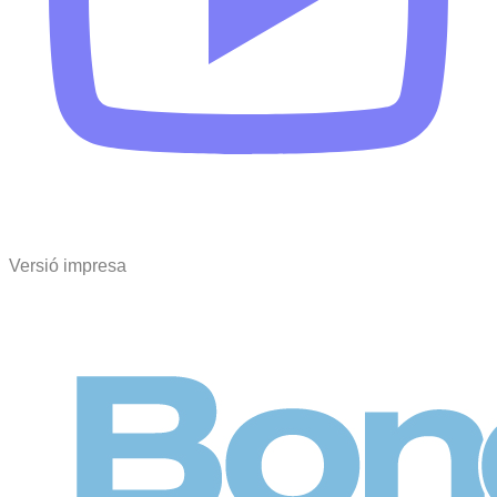
Versió impresa