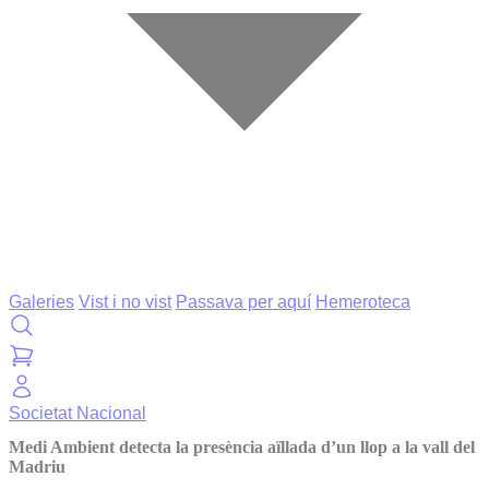
Galeries
Vist i no vist
Passava per aquí
Hemeroteca
Societat
Nacional
Medi Ambient detecta la presència aïllada d’un llop a la vall del
Madriu