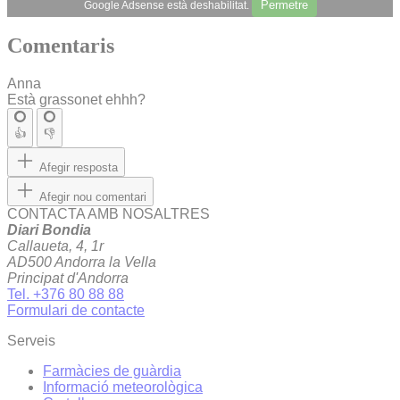
Permetre
Google Adsense està deshabilitat.
Comentaris
Anna
Està grassonet ehhh?
👍
👎
Afegir resposta
Afegir nou comentari
CONTACTA AMB NOSALTRES
Diari Bondia
Callaueta, 4, 1r
AD500 Andorra la Vella
Principat d'Andorra
Tel. +376 80 88 88
Formulari de contacte
Serveis
Farmàcies de guàrdia
Informació meteorològica