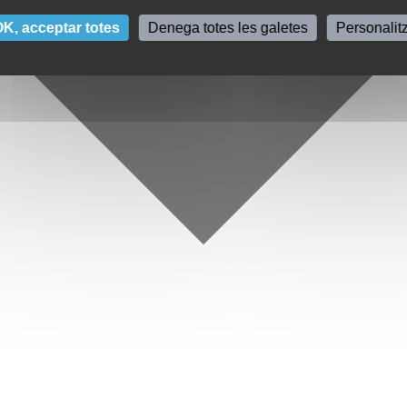
K, acceptar totes
Denega totes les galetes
Personalit