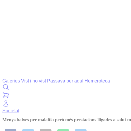
Galeries
Vist i no vist
Passava per aquí
Hemeroteca
Societat
Menys baixes per malaltia però més prestacions lligades a salut m