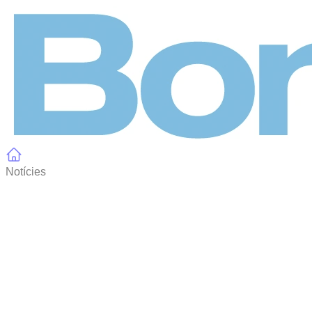
Panell de gestió de galetes
Notícies