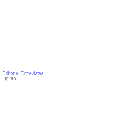
Editorial
Entrevistes
Opinió