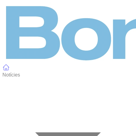
Panell de gestió de galetes
Notícies