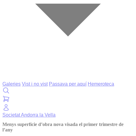
Galeries
Vist i no vist
Passava per aquí
Hemeroteca
Societat
Andorra la Vella
Menys superfície d’obra nova visada el primer trimestre de
l’any