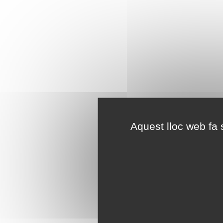
Aquest lloc web fa s