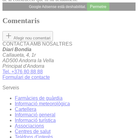
Permetre
Google Adsense està deshabilitat.
Comentaris
Afegir nou comentari
CONTACTA AMB NOSALTRES
Diari Bondia
Callaueta, 4, 1r
AD500 Andorra la Vella
Principat d'Andorra
Tel. +376 80 88 88
Formulari de contacte
Serveis
Farmàcies de guàrdia
Informació meteorològica
Cartellera
Informació general
Informació turística
Associacions
Centres de salut
Telèfons d'interès