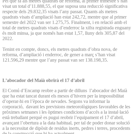
Pel que fa als metres quadrats de reforma, al primer trimestre s’han
visat un total d’11.888,55, el que suposa una reducció significativa
respecte dels 29.832,35 visats l’any passat. Quants als metres
quadrats visats d’ampliació han estat 242,72, mentre que al primer
semestre del 2022 van ser 1.275,75. Finalment, i en relació amb el
total de metres quadrats visats d’enderroc la xifra registrada enguany
és molt minsa, ja que només han estat 1,57, lluny dels 305,87 del
2022.
Tenint en compte, doncs, els metres quadrats d’obra nova, de
reforma, d’ampliació i enderroc, de gener a març s’han visat
121.596,29 mentre que l’any passat van ser 138.198,35.
L’abocador del Maià obrirà el 17 d’abril
El Comú d’Encamp reobre a partir de dilluns l’abocador del Maià
que ha estat tancat durant els mesos d’hivern per la impossibilitat
d’operar-hi en l’època de nevades. Segons va informar la
corporació, davant les previsions meteorològiques favorables de les
pròximes setmanes i les òptimes condicions d’accés a la instal·lació
està treballant perquè es pugui reobrir l’equipament el 17 d’abril,
avançant l’obertura a la data habitual, per tal de poder donar solució
a la necessitat de dipòsit de residus inerts, pedres i terres, procedents
de la construcció que hi ha actualment.