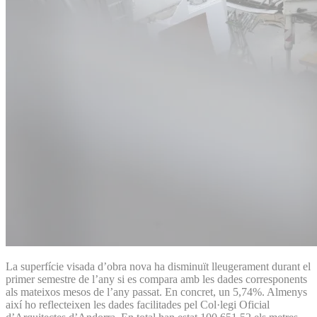
La superfície visada d’obra nova ha disminuït lleugerament durant el
primer semestre de l’any si es compara amb les dades corresponents
als mateixos mesos de l’any passat. En concret, un 5,74%. Almenys
així ho reflecteixen les dades facilitades pel Col·legi Oficial