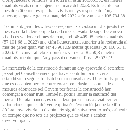
d’Arquitectes d’Andorra. En total han estat 100.651,52 els metres
quadrats visats entre el gener i el març del 2023. Es tracta de poc
més de 6.000 metres quadrats visats menys respecte de l’any
anterior, ja que de gener a març del 2022 se’n van visar 106.784,38.
Examinant, però, les xifres corresponents a cadascun d’aquests tres
mesos, crida l’atenció que la dada més elevada de superfície nova
visada es va donar el mes de març amb 46.409,98 metres quadrats
(57.101,68 al 2022) una xifra lleugerament superior a la registrada al
mes de gener quan van ser 45.981,69 metres quadrats (20.160,51 al
2022). En canvi, al febrer només es van visar 8.259,85 metres
quadrats, mentre que l’any passat en van ser fins a 29.522,19.
La moratòria de la construcció durant un any aprovada el setembre
passat pel Consell General pot haver contribuït a una certa
estabilització segons fonts del sector consultades. Unes fonts, però,
que es decanten per no traure encara conclusions sobre si les
mesures adoptades pel Govern per frenar la construcció han
començat a donar fruit. També hi podria influir la saturació del
mercat. De tota manera, es considera que és massa aviat per fer
valoracions i que caldrà veure quina és l’evolució, ja que la xifra
d’obra nova visada no disminueix significativament. A més, cal tenir
en compte que no tots els projectes que es visen s’acaben
desenvolupant.