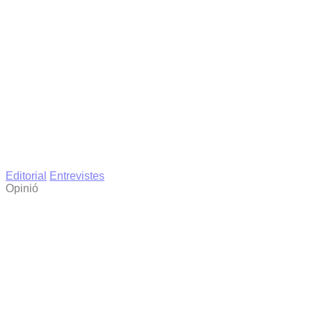
Editorial
Entrevistes
Opinió