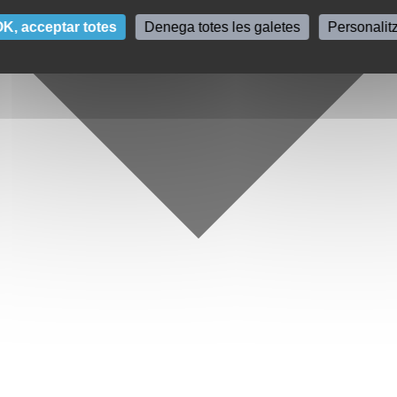
K, acceptar totes
Denega totes les galetes
Personalit