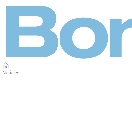
Panell de gestió de galetes
Notícies