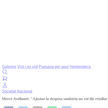
Galeries
Vist i no vist
Passava per aquí
Hemeroteca
Societat
Nacional
Mercè Avellanet: "Ajustar la despesa sanitària no vol dir retallar