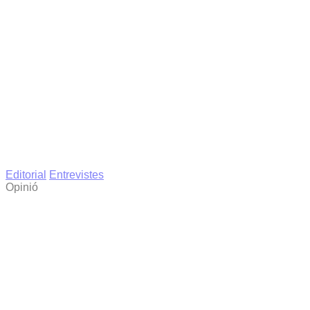
Editorial
Entrevistes
Opinió