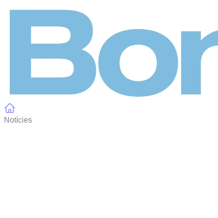
Panell de gestió de galetes
Notícies