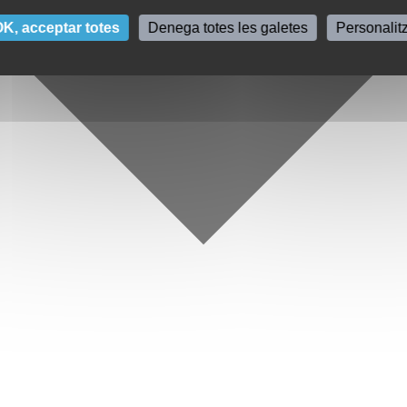
K, acceptar totes
Denega totes les galetes
Personalit