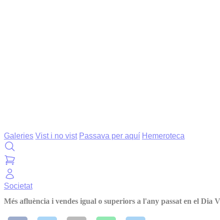
Galeries
Vist i no vist
Passava per aquí
Hemeroteca
Societat
Més afluència i vendes igual o superiors a l'any passat en el Dia 